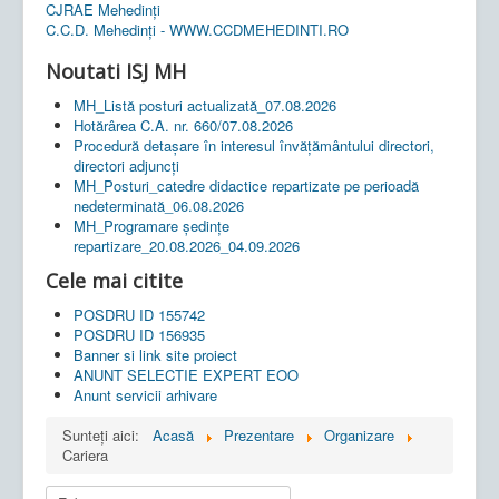
CJRAE Mehedinți
C.C.D. Mehedinţi - WWW.CCDMEHEDINTI.RO
Noutati ISJ MH
MH_Listă posturi actualizată_07.08.2026
Hotărârea C.A. nr. 660/07.08.2026
Procedură detașare în interesul învățământului directori,
directori adjuncți
MH_Posturi_catedre didactice repartizate pe perioadă
nedeterminată_06.08.2026
MH_Programare ședințe
repartizare_20.08.2026_04.09.2026
Cele mai citite
POSDRU ID 155742
POSDRU ID 156935
Banner si link site proiect
ANUNT SELECTIE EXPERT EOO
Anunt servicii arhivare
Sunteți aici:
Acasă
Prezentare
Organizare
Cariera