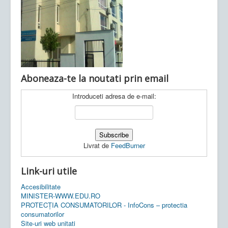
Ultimele articole:
Vi, 04.11.2022 -
Inspectoratul Școlar
Județean Mehedinți
Aboneaza-te la noutati prin email
Introduceti adresa de e-mail:
Livrat de
FeedBurner
Link-uri utile
Accesibilitate
MINISTER-WWW.EDU.RO
PROTECȚIA CONSUMATORILOR - InfoCons – protectia
consumatorilor
Site-uri web unitati