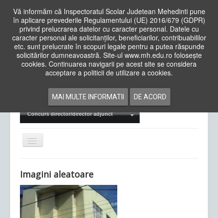
Vă informăm că Inspectoratul Scolar Judetean Mehedinti pune
în aplicare prevederile Regulamentului (UE) 2016/679 (GDPR)
privind prelucrarea datelor cu caracter personal. Datele cu
caracter personal ale solicitanților, beneficiarilor, contribuabililor
Cauta
etc. sunt prelucrate în scopuri legale pentru a putea răspunde
in
solicitărilor dumneavoastră. Site-ul www.mh.edu.ro folosește
site
cookies. Continuarea navigarii pe acest site se considera
Acasa
Cadre Didactice
acceptare a politicii de utilizare a cookies.
Departamente
Proiecte
MAI MULTE INFORMATII
DE ACORD
Examene Naționale
Concurs director/director adjunct
Comută
navigarea
Imagini aleatoare