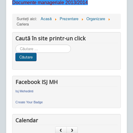
Documente manageriale 2013/2014
Sunteți aici:
Acasă
Prezentare
Organizare
Cariera
Caută în site printr-un click
Cauta
in
Căutare
site
Facebook ISJ MH
Isj Mehedinti
Create Your Badge
Calendar