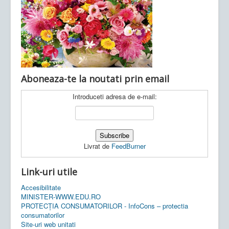
Ultimele articole:
Vi, 04.11.2022 -
Inspectoratul Școlar
Județean Mehedinți
Aboneaza-te la noutati prin email
Introduceti adresa de e-mail:
Livrat de
FeedBurner
Link-uri utile
Accesibilitate
MINISTER-WWW.EDU.RO
PROTECȚIA CONSUMATORILOR - InfoCons – protectia
consumatorilor
Site-uri web unitati