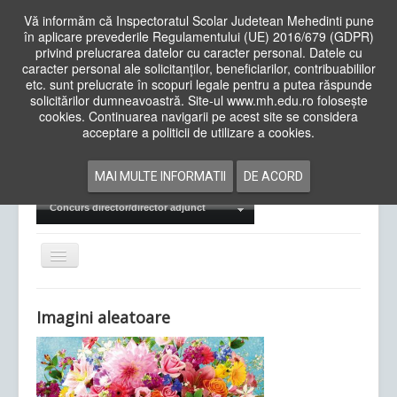
Vă informăm că Inspectoratul Scolar Judetean Mehedinti pune
în aplicare prevederile Regulamentului (UE) 2016/679 (GDPR)
privind prelucrarea datelor cu caracter personal. Datele cu
caracter personal ale solicitanților, beneficiarilor, contribuabililor
Cauta
etc. sunt prelucrate în scopuri legale pentru a putea răspunde
in
solicitărilor dumneavoastră. Site-ul www.mh.edu.ro folosește
site
cookies. Continuarea navigarii pe acest site se considera
Acasa
Cadre Didactice
acceptare a politicii de utilizare a cookies.
Departamente
Proiecte
MAI MULTE INFORMATII
DE ACORD
Examene Naționale
Concurs director/director adjunct
Comută
navigarea
Imagini aleatoare