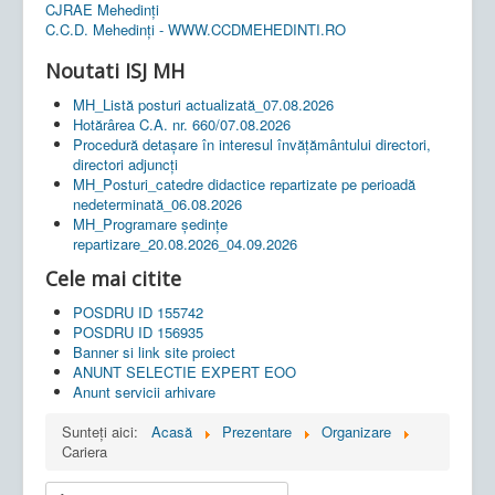
CJRAE Mehedinți
C.C.D. Mehedinţi - WWW.CCDMEHEDINTI.RO
Noutati ISJ MH
MH_Listă posturi actualizată_07.08.2026
Hotărârea C.A. nr. 660/07.08.2026
Procedură detașare în interesul învățământului directori,
directori adjuncți
MH_Posturi_catedre didactice repartizate pe perioadă
nedeterminată_06.08.2026
MH_Programare ședințe
repartizare_20.08.2026_04.09.2026
Cele mai citite
POSDRU ID 155742
POSDRU ID 156935
Banner si link site proiect
ANUNT SELECTIE EXPERT EOO
Anunt servicii arhivare
Sunteți aici:
Acasă
Prezentare
Organizare
Cariera