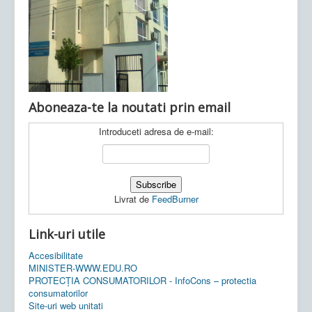
Ultimele articole:
Vi, 04.11.2022 -
Inspectoratul Școlar
Județean Mehedinți
Aboneaza-te la noutati prin email
Introduceti adresa de e-mail:
Livrat de
FeedBurner
Link-uri utile
Accesibilitate
MINISTER-WWW.EDU.RO
PROTECȚIA CONSUMATORILOR - InfoCons – protectia
consumatorilor
Site-uri web unitati