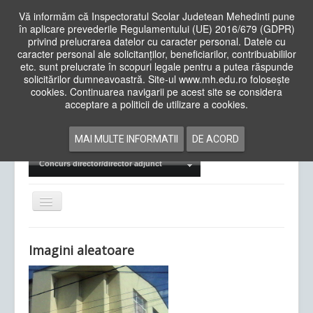
Vă informăm că Inspectoratul Scolar Judetean Mehedinti pune
în aplicare prevederile Regulamentului (UE) 2016/679 (GDPR)
privind prelucrarea datelor cu caracter personal. Datele cu
caracter personal ale solicitanților, beneficiarilor, contribuabililor
Cauta
etc. sunt prelucrate în scopuri legale pentru a putea răspunde
in
solicitărilor dumneavoastră. Site-ul www.mh.edu.ro folosește
site
cookies. Continuarea navigarii pe acest site se considera
Acasa
Cadre Didactice
acceptare a politicii de utilizare a cookies.
Departamente
Proiecte
MAI MULTE INFORMATII
DE ACORD
Examene Naționale
Concurs director/director adjunct
Comută
navigarea
Imagini aleatoare