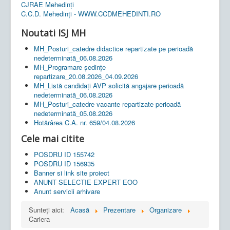
CJRAE Mehedinți
C.C.D. Mehedinţi - WWW.CCDMEHEDINTI.RO
Noutati ISJ MH
MH_Posturi_catedre didactice repartizate pe perioadă
nedeterminată_06.08.2026
MH_Programare ședințe
repartizare_20.08.2026_04.09.2026
MH_Listă candidați AVP solicită angajare perioadă
nedeterminată_06.08.2026
MH_Posturi_catedre vacante repartizate perioadă
nedeterminată_05.08.2026
Hotărârea C.A. nr. 659/04.08.2026
Cele mai citite
POSDRU ID 155742
POSDRU ID 156935
Banner si link site proiect
ANUNT SELECTIE EXPERT EOO
Anunt servicii arhivare
Sunteți aici:
Acasă
Prezentare
Organizare
Cariera