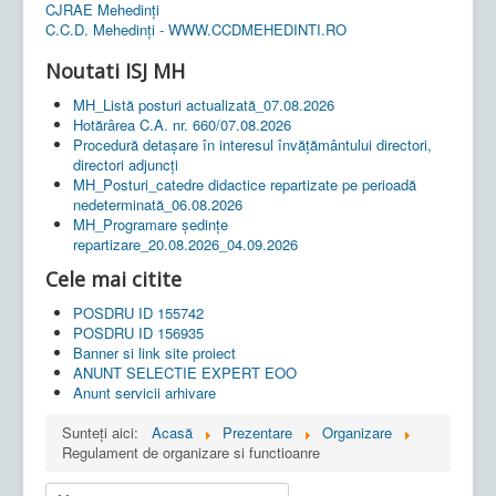
CJRAE Mehedinți
C.C.D. Mehedinţi - WWW.CCDMEHEDINTI.RO
Noutati ISJ MH
MH_Listă posturi actualizată_07.08.2026
Hotărârea C.A. nr. 660/07.08.2026
Procedură detașare în interesul învățământului directori,
directori adjuncți
MH_Posturi_catedre didactice repartizate pe perioadă
nedeterminată_06.08.2026
MH_Programare ședințe
repartizare_20.08.2026_04.09.2026
Cele mai citite
POSDRU ID 155742
POSDRU ID 156935
Banner si link site proiect
ANUNT SELECTIE EXPERT EOO
Anunt servicii arhivare
Sunteți aici:
Acasă
Prezentare
Organizare
Regulament de organizare si functioanre