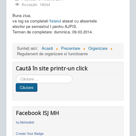
Accesări: 18044
Buna ziua,
va rog sa completati
fisierul
atasat cu absentele
elevilor pe semestrul I pentru AJPIS.
Termen de completare: duminica, 09.03.2014.
Sunteți aici:
Acasă
Prezentare
Organizare
Regulament de organizare si functioanre
Caută în site printr-un click
Cauta
in
Căutare
site
Facebook ISJ MH
Isj Mehedinti
Create Your Badge