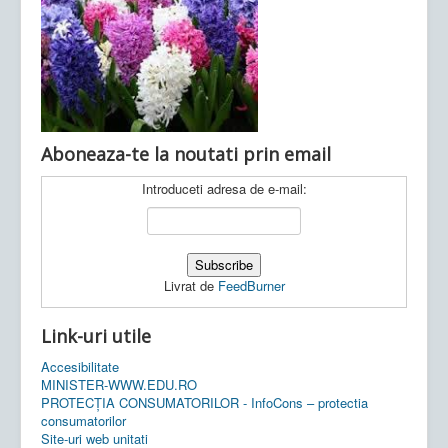
Ultimele articole:
Vi, 04.11.2022 -
Inspectoratul Școlar
Județean Mehedinți
Aboneaza-te la noutati prin email
Introduceti adresa de e-mail:
Livrat de
FeedBurner
Link-uri utile
Accesibilitate
MINISTER-WWW.EDU.RO
PROTECȚIA CONSUMATORILOR - InfoCons – protectia
consumatorilor
Site-uri web unitati