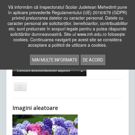
Vă informăm că Inspectoratul Scolar Judetean Mehedinti pune
în aplicare prevederile Regulamentului (UE) 2016/679 (GDPR)
privind prelucrarea datelor cu caracter personal. Datele cu
caracter personal ale solicitanților, beneficiarilor, contribuabililor
Cauta
etc. sunt prelucrate în scopuri legale pentru a putea răspunde
in
solicitărilor dumneavoastră. Site-ul www.mh.edu.ro folosește
site
cookies. Continuarea navigarii pe acest site se considera
Acasa
Cadre Didactice
acceptare a politicii de utilizare a cookies.
Departamente
Proiecte
MAI MULTE INFORMATII
DE ACORD
Examene Naționale
Concurs director/director adjunct
Comută
navigarea
Imagini aleatoare