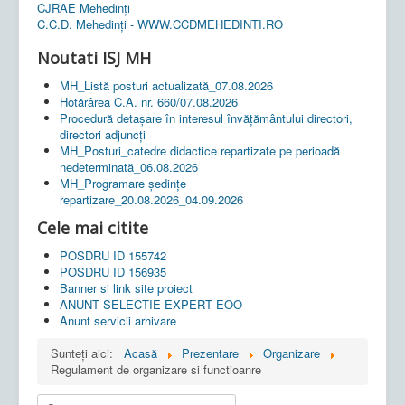
CJRAE Mehedinți
C.C.D. Mehedinţi - WWW.CCDMEHEDINTI.RO
Noutati ISJ MH
MH_Listă posturi actualizată_07.08.2026
Hotărârea C.A. nr. 660/07.08.2026
Procedură detașare în interesul învățământului directori,
directori adjuncți
MH_Posturi_catedre didactice repartizate pe perioadă
nedeterminată_06.08.2026
MH_Programare ședințe
repartizare_20.08.2026_04.09.2026
Cele mai citite
POSDRU ID 155742
POSDRU ID 156935
Banner si link site proiect
ANUNT SELECTIE EXPERT EOO
Anunt servicii arhivare
Sunteți aici:
Acasă
Prezentare
Organizare
Regulament de organizare si functioanre