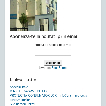
Ultimele articole:
Vi, 04.11.2022 -
Inspectoratul Școlar
Județean Mehedinți
Aboneaza-te la noutati prin email
Introduceti adresa de e-mail:
Livrat de
FeedBurner
Link-uri utile
Accesibilitate
MINISTER-WWW.EDU.RO
PROTECȚIA CONSUMATORILOR - InfoCons – protectia
consumatorilor
Site-uri web unitati