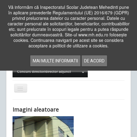
Vă informăm că Inspectoratul Scolar Judetean Mehedinti pune
în aplicare prevederile Regulamentului (UE) 2016/679 (GDPR)
privind prelucrarea datelor cu caracter personal. Datele cu
caracter personal ale solicitanților, beneficiarilor, contribuabililor
Cauta
etc. sunt prelucrate în scopuri legale pentru a putea răspunde
in
solicitărilor dumneavoastră. Site-ul www.mh.edu.ro folosește
site
cookies. Continuarea navigarii pe acest site se considera
Acasa
Cadre Didactice
acceptare a politicii de utilizare a cookies.
Departamente
Proiecte
MAI MULTE INFORMATII
DE ACORD
Examene Naționale
Concurs director/director adjunct
Comută
navigarea
Imagini aleatoare