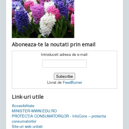
Ultimele articole:
Vi, 04.11.2022 -
Inspectoratul Școlar
Județean Mehedinți
Aboneaza-te la noutati prin email
Introduceti adresa de e-mail:
Livrat de
FeedBurner
Link-uri utile
Accesibilitate
MINISTER-WWW.EDU.RO
PROTECȚIA CONSUMATORILOR - InfoCons – protectia
consumatorilor
Site-uri web unitati