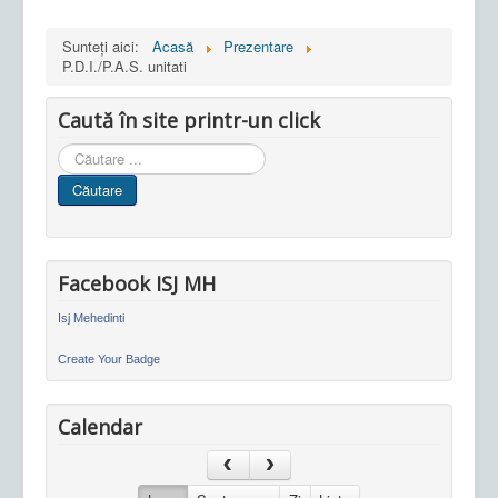
Sunteți aici:
Acasă
Prezentare
P.D.I./P.A.S. unitati
Caută în site printr-un click
Cauta
in
Căutare
site
Facebook ISJ MH
Isj Mehedinti
Create Your Badge
Calendar