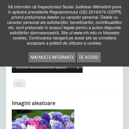
Vă informăm că Inspectoratul Scolar Judetean Mehedinti pune
în aplicare prevederile Regulamentului (UE) 2016/679 (GDPR)
privind prelucrarea datelor cu caracter personal. Datele cu
caracter personal ale solicitanților, beneficiarilor, contribuabililor
Cauta
etc. sunt prelucrate în scopuri legale pentru a putea răspunde
in
solicitărilor dumneavoastră. Site-ul www.mh.edu.ro folosește
site
cookies. Continuarea navigarii pe acest site se considera
Acasa
Cadre Didactice
acceptare a politicii de utilizare a cookies.
Departamente
Proiecte
MAI MULTE INFORMATII
DE ACORD
Examene Naționale
Concurs director/director adjunct
Comută
navigarea
Imagini aleatoare