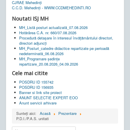
CJRAE Mehedinți
C.C.D. Mehedinţi - WWW.CCDMEHEDINTI.RO
Noutati ISJ MH
MH_Listă posturi actualizată_07.08.2026
Hotărârea C.A. nr. 660/07.08.2026
Procedură detașare în interesul învățământului directori,
directori adjuncți
MH_Posturi_catedre didactice repartizate pe perioadă
nedeterminată_06.08.2026
MH_Programare ședințe
repartizare_20.08.2026_04.09.2026
Cele mai citite
POSDRU ID 155742
POSDRU ID 156935
Banner si link site proiect
ANUNT SELECTIE EXPERT EOO
Anunt servicii arhivare
Sunteți aici:
Acasă
Prezentare
P.D.I./P.A.S. unitati