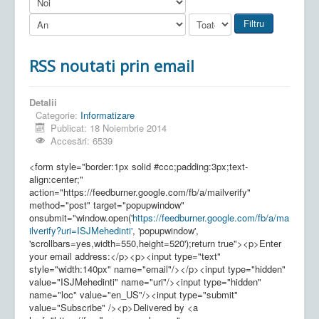
Filtru
RSS noutati prin email
Detalii
Categorie:
Informatizare
Publicat: 18 Noiembrie 2014
Accesări: 6539
<form style="border:1px solid #ccc;padding:3px;text-
align:center;"
action="https://feedburner.google.com/fb/a/mailverify"
method="post" target="popupwindow"
onsubmit="window.open('
https://feedburner.google.com/fb/a/ma
ilverify?uri=ISJMehedinti'
, 'popupwindow',
'scrollbars=yes,width=550,height=520');return true"><p>Enter
your email address:</p><p><input type="text"
style="width:140px" name="email"/></p><input type="hidden"
value="ISJMehedinti" name="uri"/><input type="hidden"
name="loc" value="en_US"/><input type="submit"
value="Subscribe" /><p>Delivered by <a