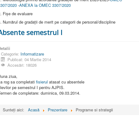
3307/2020
-
ANEXA la OMEC 3307/2020
. Fișe de evaluare
. Numărul de gradații de merit pe categorii de personal/discipline
Absente semestrul I
etalii
Categorie:
Informatizare
Publicat: 04 Martie 2014
Accesări: 18026
Buna ziua,
va rog sa completati
fisierul
atasat cu absentele
levilor pe semestrul I pentru AJPIS.
Termen de completare: duminica, 09.03.2014.
Sunteți aici:
Acasă
Prezentare
Programe si strategii