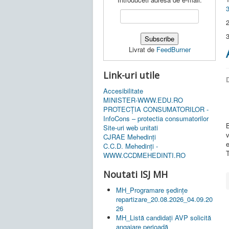
2
3
Livrat de
FeedBurner
Link-uri utile
D
Accesibilitate
MINISTER-WWW.EDU.RO
PROTECȚIA CONSUMATORILOR -
InfoCons – protectia consumatorilor
Site-uri web unitati
CJRAE Mehedinți
e
C.C.D. Mehedinţi -
WWW.CCDMEHEDINTI.RO
Noutati ISJ MH
MH_Programare ședințe
repartizare_20.08.2026_04.09.20
26
MH_Listă candidați AVP solicită
angajare perioadă