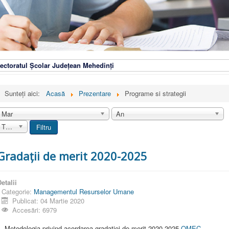
ectoratul Școlar Județean Mehedinți
Sunteți aici:
Acasă
Prezentare
Programe si strategii
Mar
An
Toate
Filtru
Gradații de merit 2020-2025
etalii
Categorie:
Managementul Resurselor Umane
Publicat: 04 Martie 2020
Accesări: 6979
. Metodologia privind acordarea gradației de merit 2020-2025-
OMEC