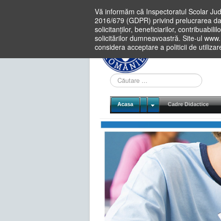
Vă informăm că Inspectoratul Scolar Jud
2016/679 (GDPR) privind prelucrarea dat
solicitanților, beneficiarilor, contribuabi
solicitărilor dumneavoastră. Site-ul www
considera acceptare a politicii de utiliza
Cauta
in
site
Acasa
Cadre Didactice