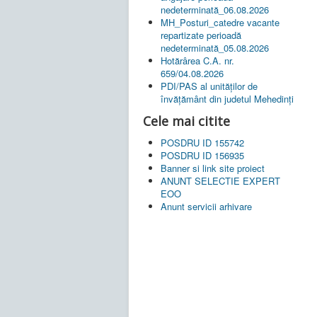
nedeterminată_06.08.2026
MH_Posturi_catedre vacante
repartizate perioadă
nedeterminată_05.08.2026
Hotărârea C.A. nr.
659/04.08.2026
PDI/PAS al unităților de
învățământ din judetul Mehedinți
Cele mai citite
POSDRU ID 155742
POSDRU ID 156935
Banner si link site proiect
ANUNT SELECTIE EXPERT
EOO
Anunt servicii arhivare