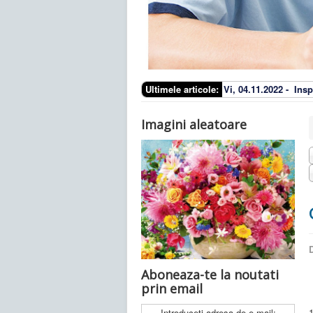
Ultimele articole:
Vi, 04.11.2022 -
Insp
Imagini aleatoare
D
Aboneaza-te la noutati
prin email
1
Introduceti adresa de e-mail: