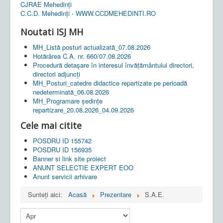
CJRAE Mehedinți
C.C.D. Mehedinţi - WWW.CCDMEHEDINTI.RO
Noutati ISJ MH
MH_Listă posturi actualizată_07.08.2026
Hotărârea C.A. nr. 660/07.08.2026
Procedură detașare în interesul învățământului directori,
directori adjuncți
MH_Posturi_catedre didactice repartizate pe perioadă
nedeterminată_06.08.2026
MH_Programare ședințe
repartizare_20.08.2026_04.09.2026
Cele mai citite
POSDRU ID 155742
POSDRU ID 156935
Banner si link site proiect
ANUNT SELECTIE EXPERT EOO
Anunt servicii arhivare
Sunteți aici:
Acasă
Prezentare
S.A.E.