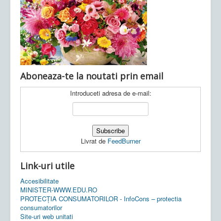
Ultimele articole:
Vi, 04.11.2022 -
Inspectoratul Școlar
Județean Mehedinți
Aboneaza-te la noutati prin email
Introduceti adresa de e-mail:
Livrat de
FeedBurner
Link-uri utile
Accesibilitate
MINISTER-WWW.EDU.RO
PROTECȚIA CONSUMATORILOR - InfoCons – protectia
consumatorilor
Site-uri web unitati