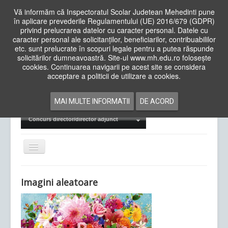
Vă informăm că Inspectoratul Scolar Judetean Mehedinti pune
în aplicare prevederile Regulamentului (UE) 2016/679 (GDPR)
privind prelucrarea datelor cu caracter personal. Datele cu
caracter personal ale solicitanților, beneficiarilor, contribuabililor
Cauta
etc. sunt prelucrate în scopuri legale pentru a putea răspunde
in
solicitărilor dumneavoastră. Site-ul www.mh.edu.ro folosește
site
cookies. Continuarea navigarii pe acest site se considera
Acasa
Cadre Didactice
acceptare a politicii de utilizare a cookies.
Departamente
Proiecte
MAI MULTE INFORMATII
DE ACORD
Examene Naționale
Concurs director/director adjunct
Comută
navigarea
Imagini aleatoare