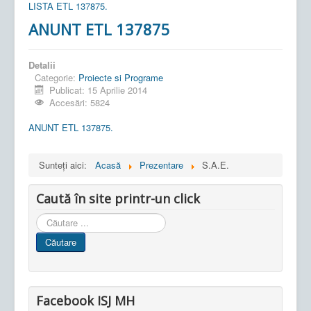
LISTA ETL 137875.
ANUNT ETL 137875
Detalii
Categorie:
Proiecte si Programe
Publicat: 15 Aprilie 2014
Accesări: 5824
ANUNT ETL 137875.
Sunteți aici:
Acasă
Prezentare
S.A.E.
Caută în site printr-un click
Cauta
in
Căutare
site
Facebook ISJ MH