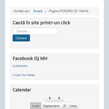
Sunteți aici:
Acasă
Pagina POSDRU ID 133419
Caută în site printr-un click
Cauta
in
Căutare
site
Facebook ISJ MH
Isj Mehedinti
Create Your Badge
Calendar
Luna
Saptamana
Zi
Lista