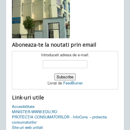
Ultimele articole:
Vi, 04.11.2022 -
Inspectoratul Școlar
Județean Mehedinți
Aboneaza-te la noutati prin email
Introduceti adresa de e-mail:
Livrat de
FeedBurner
Link-uri utile
Accesibilitate
MINISTER-WWW.EDU.RO
PROTECȚIA CONSUMATORILOR - InfoCons – protectia
consumatorilor
Site-uri web unitati