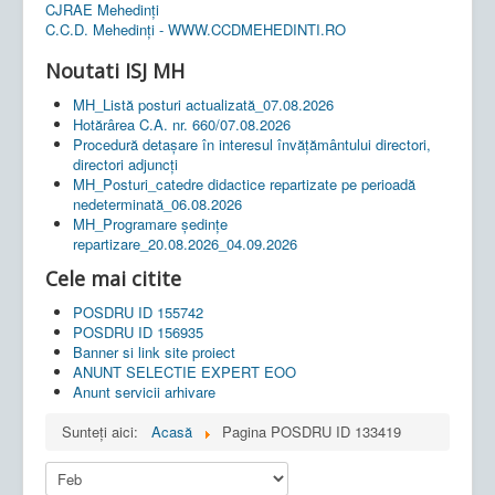
CJRAE Mehedinți
C.C.D. Mehedinţi - WWW.CCDMEHEDINTI.RO
Noutati ISJ MH
MH_Listă posturi actualizată_07.08.2026
Hotărârea C.A. nr. 660/07.08.2026
Procedură detașare în interesul învățământului directori,
directori adjuncți
MH_Posturi_catedre didactice repartizate pe perioadă
nedeterminată_06.08.2026
MH_Programare ședințe
repartizare_20.08.2026_04.09.2026
Cele mai citite
POSDRU ID 155742
POSDRU ID 156935
Banner si link site proiect
ANUNT SELECTIE EXPERT EOO
Anunt servicii arhivare
Sunteți aici:
Acasă
Pagina POSDRU ID 133419