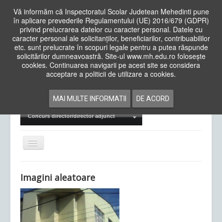
Vă informăm că Inspectoratul Scolar Judetean Mehedinti pune
în aplicare prevederile Regulamentului (UE) 2016/679 (GDPR)
privind prelucrarea datelor cu caracter personal. Datele cu
caracter personal ale solicitanților, beneficiarilor, contribuabililor
Cauta
etc. sunt prelucrate în scopuri legale pentru a putea răspunde
in
solicitărilor dumneavoastră. Site-ul www.mh.edu.ro folosește
site
cookies. Continuarea navigarii pe acest site se considera
Acasa
Cadre Didactice
acceptare a politicii de utilizare a cookies.
Departamente
Proiecte
MAI MULTE INFORMATII
DE ACORD
Examene Naționale
Concurs director/director adjunct
Comută
navigarea
Imagini aleatoare