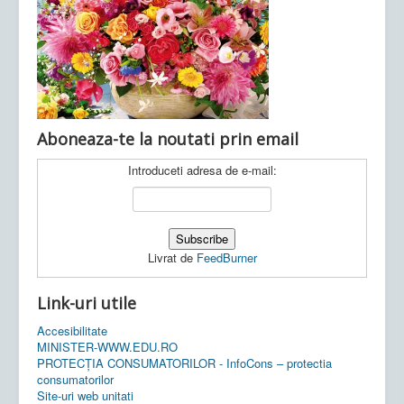
Ultimele articole:
Vi, 04.11.2022 -
Inspectoratul Școlar
Județean Mehedinți
Aboneaza-te la noutati prin email
Introduceti adresa de e-mail:
Livrat de
FeedBurner
Link-uri utile
Accesibilitate
MINISTER-WWW.EDU.RO
PROTECȚIA CONSUMATORILOR - InfoCons – protectia
consumatorilor
Site-uri web unitati