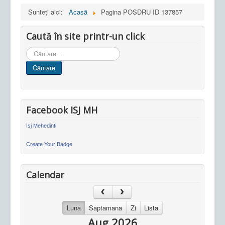
Sunteți aici:
Acasă
Pagina POSDRU ID 137857
Caută în site printr-un click
Cauta
in
Căutare
site
Facebook ISJ MH
Isj Mehedinti
Create Your Badge
Calendar
Luna
Saptamana
Zi
Lista
Aug 2026