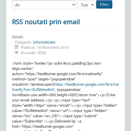
Filtru
RSS noutati prin email
Detalii
Categorie:
Informatizare
Publicat: 18 Noiembrie 2014
Accesări: 6532
<form style="border:1px solid #ccc;padding:3px;text-
align:center;"
action="https://feedburner.google.com/fb/a/mailverify"
method="post" target="popupwindow"
onsubmit="window.open('
https://feedburner.google.com/fb/a/ma
ilverify?uri=ISJMehedinti'
, 'popupwindow',
'scrollbars=yes,width=550,height=520');return true"><p>Enter
your email address:</p><p><input type="text"
style="width:140px" name="email"/></p><input type="hidden"
value="ISJMehedinti" name="uri"/><input type="hidden"
name="loc" value="en_US"/><input type="submit"
value="Subscribe" /><p>Delivered by <a
href="https://feedburner.google.com"