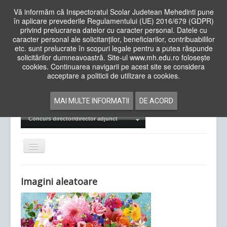
Vă informăm că Inspectoratul Scolar Judetean Mehedinti pune
în aplicare prevederile Regulamentului (UE) 2016/679 (GDPR)
privind prelucrarea datelor cu caracter personal. Datele cu
caracter personal ale solicitanților, beneficiarilor, contribuabililor
Cauta
etc. sunt prelucrate în scopuri legale pentru a putea răspunde
in
solicitărilor dumneavoastră. Site-ul www.mh.edu.ro folosește
site
cookies. Continuarea navigarii pe acest site se considera
Acasa
Cadre Didactice
acceptare a politicii de utilizare a cookies.
Departamente
Proiecte
MAI MULTE INFORMATII
DE ACORD
Examene Naționale
Concurs director/director adjunct
Comută
navigarea
Imagini aleatoare