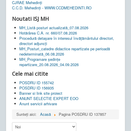
CJRAE Mehedinți
C.C.D. Mehedinţi - WWW.CCDMEHEDINTI.RO
Noutati ISJ MH
MH_Listă posturi actualizată_07.08.2026
Hotărârea C.A. nr. 660/07.08.2026
Procedură detașare în interesul învățământului directori,
directori adjuncți
MH_Posturi_catedre didactice repartizate pe perioadă
nedeterminată_06.08.2026
MH_Programare ședințe
repartizare_20.08.2026_04.09.2026
Cele mai citite
POSDRU ID 155742
POSDRU ID 156935
Banner si link site proiect
ANUNT SELECTIE EXPERT EOO
Anunt servicii arhivare
Sunteți aici:
Acasă
Pagina POSDRU ID 137857