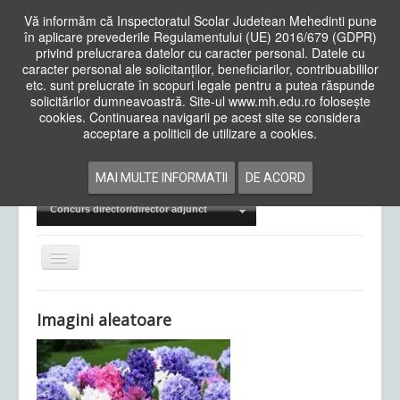
Vă informăm că Inspectoratul Scolar Judetean Mehedinti pune
în aplicare prevederile Regulamentului (UE) 2016/679 (GDPR)
privind prelucrarea datelor cu caracter personal. Datele cu
caracter personal ale solicitanților, beneficiarilor, contribuabililor
Cauta
etc. sunt prelucrate în scopuri legale pentru a putea răspunde
in
solicitărilor dumneavoastră. Site-ul www.mh.edu.ro folosește
site
cookies. Continuarea navigarii pe acest site se considera
Acasa
Cadre Didactice
acceptare a politicii de utilizare a cookies.
Departamente
Proiecte
MAI MULTE INFORMATII
DE ACORD
Examene Naționale
Concurs director/director adjunct
Comută
navigarea
Imagini aleatoare