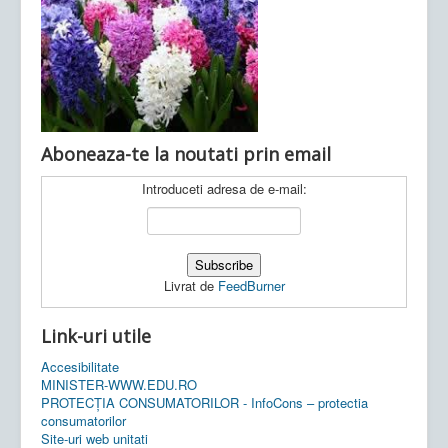
Ultimele articole:
Vi, 04.11.2022 -
Inspectoratul Școlar
Județean Mehedinți
Aboneaza-te la noutati prin email
Introduceti adresa de e-mail:
Livrat de
FeedBurner
Link-uri utile
Accesibilitate
MINISTER-WWW.EDU.RO
PROTECȚIA CONSUMATORILOR - InfoCons – protectia
consumatorilor
Site-uri web unitati