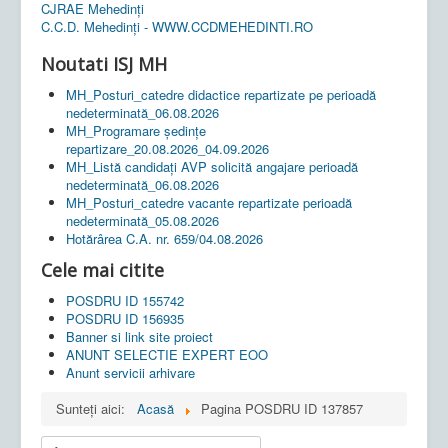
CJRAE Mehedinți
C.C.D. Mehedinţi - WWW.CCDMEHEDINTI.RO
Noutati ISJ MH
MH_Posturi_catedre didactice repartizate pe perioadă
nedeterminată_06.08.2026
MH_Programare ședințe
repartizare_20.08.2026_04.09.2026
MH_Listă candidați AVP solicită angajare perioadă
nedeterminată_06.08.2026
MH_Posturi_catedre vacante repartizate perioadă
nedeterminată_05.08.2026
Hotărârea C.A. nr. 659/04.08.2026
Cele mai citite
POSDRU ID 155742
POSDRU ID 156935
Banner si link site proiect
ANUNT SELECTIE EXPERT EOO
Anunt servicii arhivare
Sunteți aici:
Acasă
Pagina POSDRU ID 137857