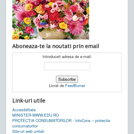
Ultimele articole:
Vi, 04.11.2022 -
Inspectoratul Școlar
Județean Mehedinți
Aboneaza-te la noutati prin email
Introduceti adresa de e-mail:
Livrat de
FeedBurner
Link-uri utile
Accesibilitate
MINISTER-WWW.EDU.RO
PROTECȚIA CONSUMATORILOR - InfoCons – protectia
consumatorilor
Site-uri web unitati