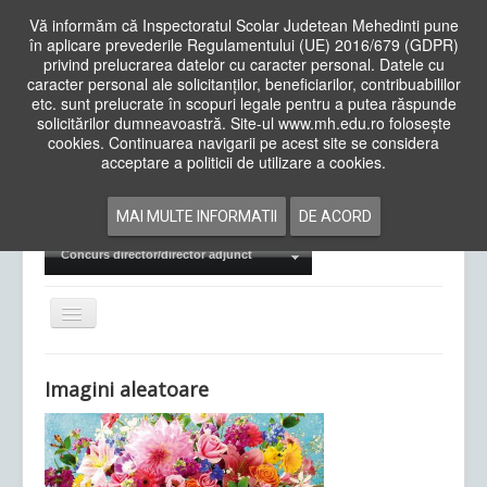
Vă informăm că Inspectoratul Scolar Judetean Mehedinti pune
în aplicare prevederile Regulamentului (UE) 2016/679 (GDPR)
privind prelucrarea datelor cu caracter personal. Datele cu
caracter personal ale solicitanților, beneficiarilor, contribuabililor
Cauta
etc. sunt prelucrate în scopuri legale pentru a putea răspunde
in
solicitărilor dumneavoastră. Site-ul www.mh.edu.ro folosește
site
cookies. Continuarea navigarii pe acest site se considera
Acasa
Cadre Didactice
acceptare a politicii de utilizare a cookies.
Departamente
Proiecte
MAI MULTE INFORMATII
DE ACORD
Examene Naționale
Concurs director/director adjunct
Comută
navigarea
Imagini aleatoare