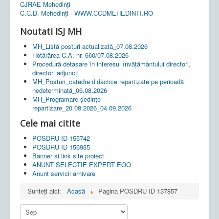
CJRAE Mehedinți
C.C.D. Mehedinţi - WWW.CCDMEHEDINTI.RO
Noutati ISJ MH
MH_Listă posturi actualizată_07.08.2026
Hotărârea C.A. nr. 660/07.08.2026
Procedură detașare în interesul învățământului directori,
directori adjuncți
MH_Posturi_catedre didactice repartizate pe perioadă
nedeterminată_06.08.2026
MH_Programare ședințe
repartizare_20.08.2026_04.09.2026
Cele mai citite
POSDRU ID 155742
POSDRU ID 156935
Banner si link site proiect
ANUNT SELECTIE EXPERT EOO
Anunt servicii arhivare
Sunteți aici:
Acasă
Pagina POSDRU ID 137857