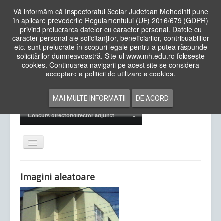
Vă informăm că Inspectoratul Scolar Judetean Mehedinti pune
în aplicare prevederile Regulamentului (UE) 2016/679 (GDPR)
privind prelucrarea datelor cu caracter personal. Datele cu
caracter personal ale solicitanților, beneficiarilor, contribuabililor
Cauta
etc. sunt prelucrate în scopuri legale pentru a putea răspunde
in
solicitărilor dumneavoastră. Site-ul www.mh.edu.ro folosește
site
cookies. Continuarea navigarii pe acest site se considera
Acasa
Cadre Didactice
acceptare a politicii de utilizare a cookies.
Departamente
Proiecte
MAI MULTE INFORMATII
DE ACORD
Examene Naționale
Concurs director/director adjunct
Comută
navigarea
Imagini aleatoare