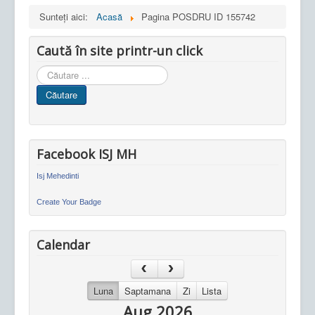
Sunteți aici:
Acasă
Pagina POSDRU ID 155742
Caută în site printr-un click
Cauta
in
Căutare
site
Facebook ISJ MH
Isj Mehedinti
Create Your Badge
Calendar
Luna
Saptamana
Zi
Lista
Aug 2026