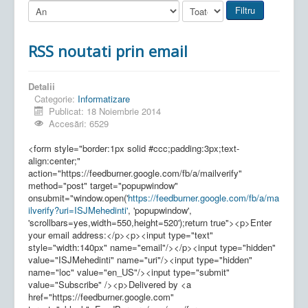
Filtru
RSS noutati prin email
Detalii
Categorie:
Informatizare
Publicat: 18 Noiembrie 2014
Accesări: 6529
<form style="border:1px solid #ccc;padding:3px;text-
align:center;"
action="https://feedburner.google.com/fb/a/mailverify"
method="post" target="popupwindow"
onsubmit="window.open('
https://feedburner.google.com/fb/a/ma
ilverify?uri=ISJMehedinti'
, 'popupwindow',
'scrollbars=yes,width=550,height=520');return true"><p>Enter
your email address:</p><p><input type="text"
style="width:140px" name="email"/></p><input type="hidden"
value="ISJMehedinti" name="uri"/><input type="hidden"
name="loc" value="en_US"/><input type="submit"
value="Subscribe" /><p>Delivered by <a
href="https://feedburner.google.com"