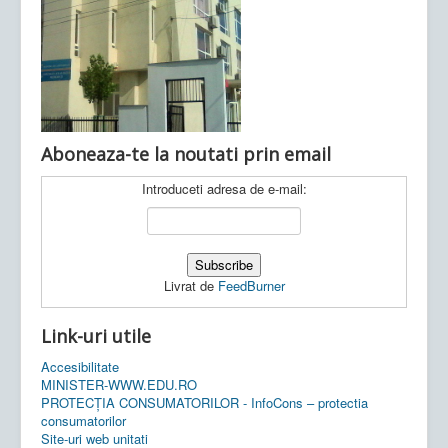
Ultimele articole:
Vi, 04.11.2022 -
Inspectoratul Școlar
Județean Mehedinți
Aboneaza-te la noutati prin email
Introduceti adresa de e-mail:
Livrat de
FeedBurner
Link-uri utile
Accesibilitate
MINISTER-WWW.EDU.RO
PROTECȚIA CONSUMATORILOR - InfoCons – protectia
consumatorilor
Site-uri web unitati