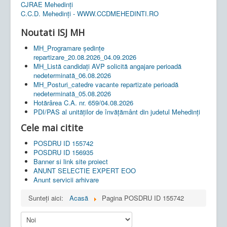
CJRAE Mehedinți
C.C.D. Mehedinţi - WWW.CCDMEHEDINTI.RO
Noutati ISJ MH
MH_Programare ședințe
repartizare_20.08.2026_04.09.2026
MH_Listă candidați AVP solicită angajare perioadă
nedeterminată_06.08.2026
MH_Posturi_catedre vacante repartizate perioadă
nedeterminată_05.08.2026
Hotărârea C.A. nr. 659/04.08.2026
PDI/PAS al unităților de învățământ din judetul Mehedinți
Cele mai citite
POSDRU ID 155742
POSDRU ID 156935
Banner si link site proiect
ANUNT SELECTIE EXPERT EOO
Anunt servicii arhivare
Sunteți aici:
Acasă
Pagina POSDRU ID 155742