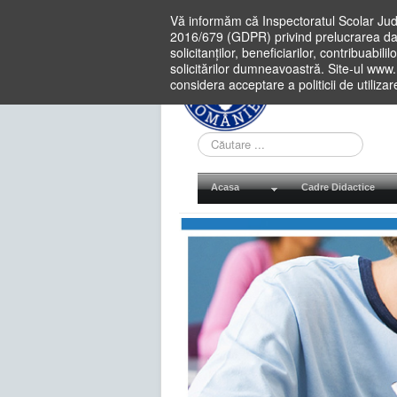
Vă informăm că Inspectoratul Scolar Jud
2016/679 (GDPR) privind prelucrarea dat
solicitanților, beneficiarilor, contribuabi
solicitărilor dumneavoastră. Site-ul www
considera acceptare a politicii de utiliza
Cauta
in
site
Acasa
Cadre Didactice