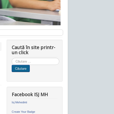
Caută în site printr-
un click
Cauta
in
Căutare
site
Facebook ISJ MH
Isj Mehedinti
Create Your Badge