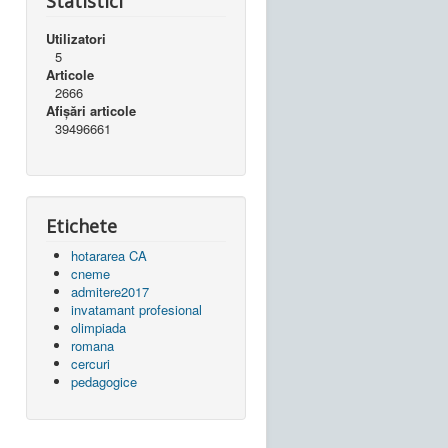
Statistici
Utilizatori
5
Articole
2666
Afișări articole
39496661
Etichete
hotararea CA
cneme
admitere2017
invatamant profesional
olimpiada
romana
cercuri
pedagogice