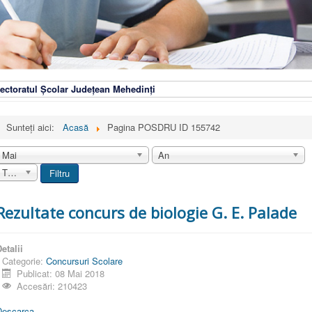
ectoratul Școlar Județean Mehedinți
Sunteți aici:
Acasă
Pagina POSDRU ID 155742
Mai
An
Toate
Filtru
Rezultate concurs de biologie G. E. Palade
etalii
Categorie:
Concursuri Scolare
Publicat: 08 Mai 2018
Accesări: 210423
Descarca