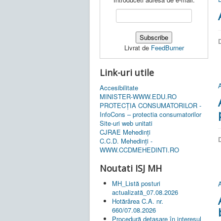
D
Livrat de
FeedBurner
Link-uri utile
A
Accesibilitate
MINISTER-WWW.EDU.RO
PROTECȚIA CONSUMATORILOR -
InfoCons – protectia consumatorilor
Site-uri web unitati
CJRAE Mehedinți
D
C.C.D. Mehedinţi -
WWW.CCDMEHEDINTI.RO
Noutati ISJ MH
MH_Listă posturi
A
actualizată_07.08.2026
Hotărârea C.A. nr.
660/07.08.2026
Procedură detașare în interesul