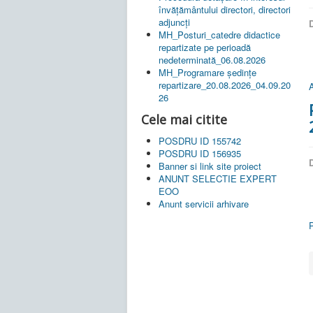
învățământului directori, directori
adjuncți
D
MH_Posturi_catedre didactice
repartizate pe perioadă
nedeterminată_06.08.2026
MH_Programare ședințe
repartizare_20.08.2026_04.09.20
A
26
Cele mai citite
POSDRU ID 155742
POSDRU ID 156935
D
Banner si link site proiect
ANUNT SELECTIE EXPERT
EOO
Anunt servicii arhivare
P