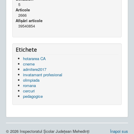
5
Articole
2666
Afișări articole
39540854
Etichete
hotararea CA
cneme
admitere2017
invatamant profesional
olimpiada
romana
cercuri
pedagogice
© 2026 Inspectoratul Școlar Județean Mehedinți
Înapoi sus