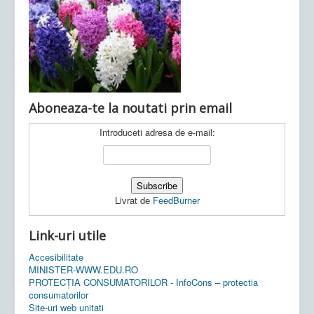
Ultimele articole:
Vi, 04.11.2022 -
Inspectoratul Școlar
Județean Mehedinți
Aboneaza-te la noutati prin email
Introduceti adresa de e-mail:
Livrat de
FeedBurner
Link-uri utile
Accesibilitate
MINISTER-WWW.EDU.RO
PROTECȚIA CONSUMATORILOR - InfoCons – protectia
consumatorilor
Site-uri web unitati