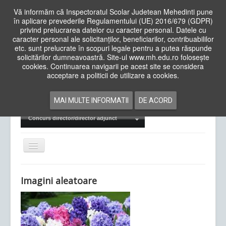
Vă informăm că Inspectoratul Scolar Judetean Mehedinti pune
în aplicare prevederile Regulamentului (UE) 2016/679 (GDPR)
privind prelucrarea datelor cu caracter personal. Datele cu
caracter personal ale solicitanților, beneficiarilor, contribuabililor
Cauta
etc. sunt prelucrate în scopuri legale pentru a putea răspunde
in
solicitărilor dumneavoastră. Site-ul www.mh.edu.ro folosește
site
cookies. Continuarea navigarii pe acest site se considera
Acasa
Cadre Didactice
acceptare a politicii de utilizare a cookies.
Departamente
Proiecte
MAI MULTE INFORMATII
DE ACORD
Examene Naționale
Concurs director/director adjunct
Comută
navigarea
Imagini aleatoare