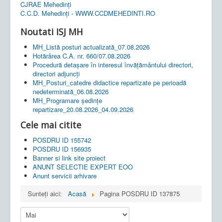
CJRAE Mehedinți
C.C.D. Mehedinţi - WWW.CCDMEHEDINTI.RO
Noutati ISJ MH
MH_Listă posturi actualizată_07.08.2026
Hotărârea C.A. nr. 660/07.08.2026
Procedură detașare în interesul învățământului directori,
directori adjuncți
MH_Posturi_catedre didactice repartizate pe perioadă
nedeterminată_06.08.2026
MH_Programare ședințe
repartizare_20.08.2026_04.09.2026
Cele mai citite
POSDRU ID 155742
POSDRU ID 156935
Banner si link site proiect
ANUNT SELECTIE EXPERT EOO
Anunt servicii arhivare
Sunteți aici:
Acasă
Pagina POSDRU ID 137875