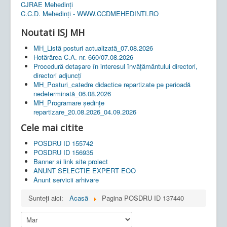
CJRAE Mehedinți
C.C.D. Mehedinţi - WWW.CCDMEHEDINTI.RO
Noutati ISJ MH
MH_Listă posturi actualizată_07.08.2026
Hotărârea C.A. nr. 660/07.08.2026
Procedură detașare în interesul învățământului directori,
directori adjuncți
MH_Posturi_catedre didactice repartizate pe perioadă
nedeterminată_06.08.2026
MH_Programare ședințe
repartizare_20.08.2026_04.09.2026
Cele mai citite
POSDRU ID 155742
POSDRU ID 156935
Banner si link site proiect
ANUNT SELECTIE EXPERT EOO
Anunt servicii arhivare
Sunteți aici:
Acasă
Pagina POSDRU ID 137440