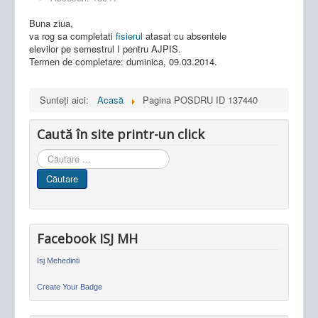
Buna ziua,
va rog sa completati
fisierul
atasat cu absentele
elevilor pe semestrul I pentru AJPIS.
Termen de completare: duminica, 09.03.2014.
Sunteți aici:
Acasă
Pagina POSDRU ID 137440
Caută în site printr-un click
Cauta
in
Căutare
site
Facebook ISJ MH
Isj Mehedinti
Create Your Badge