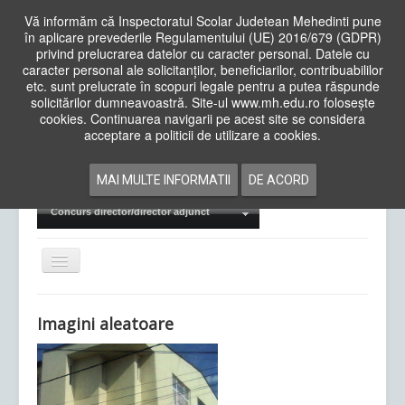
Vă informăm că Inspectoratul Scolar Judetean Mehedinti pune
în aplicare prevederile Regulamentului (UE) 2016/679 (GDPR)
privind prelucrarea datelor cu caracter personal. Datele cu
caracter personal ale solicitanților, beneficiarilor, contribuabililor
Cauta
etc. sunt prelucrate în scopuri legale pentru a putea răspunde
in
solicitărilor dumneavoastră. Site-ul www.mh.edu.ro folosește
site
cookies. Continuarea navigarii pe acest site se considera
Acasa
Cadre Didactice
acceptare a politicii de utilizare a cookies.
Departamente
Proiecte
MAI MULTE INFORMATII
DE ACORD
Examene Naționale
Concurs director/director adjunct
Comută
navigarea
Imagini aleatoare