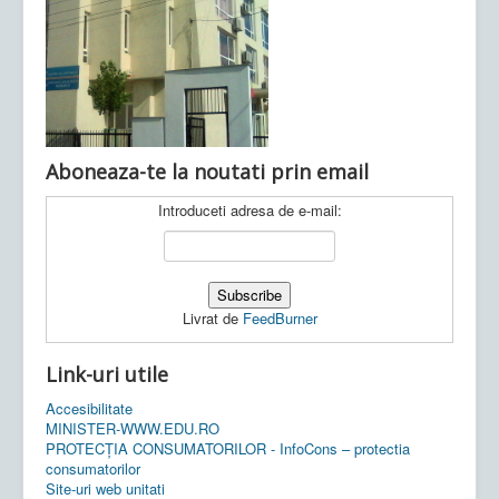
Ultimele articole:
Vi, 04.11.2022 -
Inspectoratul Școlar
Județean Mehedinți
Aboneaza-te la noutati prin email
Introduceti adresa de e-mail:
Livrat de
FeedBurner
Link-uri utile
Accesibilitate
MINISTER-WWW.EDU.RO
PROTECȚIA CONSUMATORILOR - InfoCons – protectia
consumatorilor
Site-uri web unitati