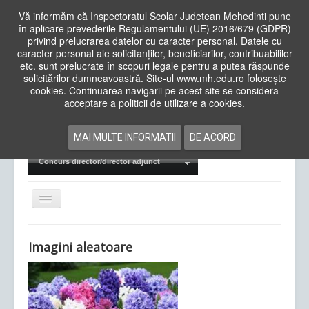
Vă informăm că Inspectoratul Scolar Judetean Mehedinti pune
în aplicare prevederile Regulamentului (UE) 2016/679 (GDPR)
privind prelucrarea datelor cu caracter personal. Datele cu
caracter personal ale solicitanților, beneficiarilor, contribuabililor
Cauta
etc. sunt prelucrate în scopuri legale pentru a putea răspunde
in
solicitărilor dumneavoastră. Site-ul www.mh.edu.ro folosește
site
cookies. Continuarea navigarii pe acest site se considera
Acasa
Cadre Didactice
acceptare a politicii de utilizare a cookies.
Departamente
Proiecte
MAI MULTE INFORMATII
DE ACORD
Examene Naționale
Concurs director/director adjunct
Comută
navigarea
Imagini aleatoare