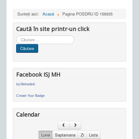
Sunteți aici:
Acasă
Pagina POSDRU ID 156935
Caută în site printr-un click
Cauta
in
Căutare
site
Facebook ISJ MH
Isj Mehedinti
Create Your Badge
Calendar
Luna
Saptamana
Zi
Lista