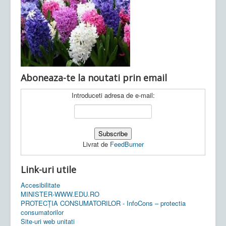
Ultimele articole:
Vi, 04.11.2022 -
Inspectoratul Școlar
Județean Mehedinți
Aboneaza-te la noutati prin email
Introduceti adresa de e-mail:
Livrat de
FeedBurner
Link-uri utile
Accesibilitate
MINISTER-WWW.EDU.RO
PROTECȚIA CONSUMATORILOR - InfoCons – protectia
consumatorilor
Site-uri web unitati