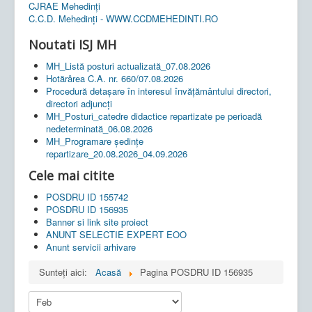
CJRAE Mehedinți
C.C.D. Mehedinţi - WWW.CCDMEHEDINTI.RO
Noutati ISJ MH
MH_Listă posturi actualizată_07.08.2026
Hotărârea C.A. nr. 660/07.08.2026
Procedură detașare în interesul învățământului directori,
directori adjuncți
MH_Posturi_catedre didactice repartizate pe perioadă
nedeterminată_06.08.2026
MH_Programare ședințe
repartizare_20.08.2026_04.09.2026
Cele mai citite
POSDRU ID 155742
POSDRU ID 156935
Banner si link site proiect
ANUNT SELECTIE EXPERT EOO
Anunt servicii arhivare
Sunteți aici:
Acasă
Pagina POSDRU ID 156935