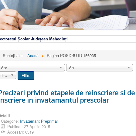
ectoratul Școlar Județean Mehedinți
Sunteți aici:
Acasă
Pagina POSDRU ID 156935
Apr
An
Toate
Filtru
Precizari privind etapele de reinscriere si de
inscriere in invatamantul prescolar
etalii
Categorie:
Invatamant Preprimar
Publicat: 27 Aprilie 2015
Accesări: 6319