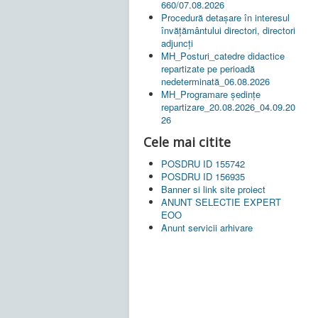
660/07.08.2026
Procedură detașare în interesul
învățământului directori, directori
adjuncți
MH_Posturi_catedre didactice
repartizate pe perioadă
nedeterminată_06.08.2026
MH_Programare ședințe
repartizare_20.08.2026_04.09.20
26
Cele mai citite
POSDRU ID 155742
POSDRU ID 156935
Banner si link site proiect
ANUNT SELECTIE EXPERT
EOO
Anunt servicii arhivare