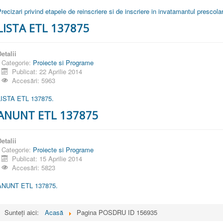
recizari privind etapele de reinscriere si de inscriere in invatamantul prescola
LISTA ETL 137875
etalii
Categorie:
Proiecte si Programe
Publicat: 22 Aprilie 2014
Accesări: 5963
LISTA ETL 137875.
ANUNT ETL 137875
etalii
Categorie:
Proiecte si Programe
Publicat: 15 Aprilie 2014
Accesări: 5823
ANUNT ETL 137875.
Sunteți aici:
Acasă
Pagina POSDRU ID 156935