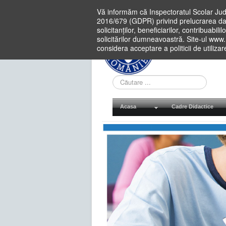
Vă informăm că Inspectoratul Scolar Jud
2016/679 (GDPR) privind prelucrarea dat
solicitanților, beneficiarilor, contribuabi
solicitărilor dumneavoastră. Site-ul www
considera acceptare a politicii de utiliza
Cauta
in
site
Acasa
Cadre Didactice