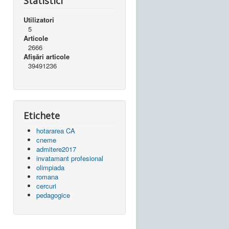
Statistici
Utilizatori
5
Articole
2666
Afișări articole
39491236
Etichete
hotararea CA
cneme
admitere2017
invatamant profesional
olimpiada
romana
cercuri
pedagogice