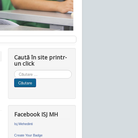
Caută în site printr-
un click
Cauta
in
Căutare
site
Facebook ISJ MH
Isj Mehedinti
Create Your Badge