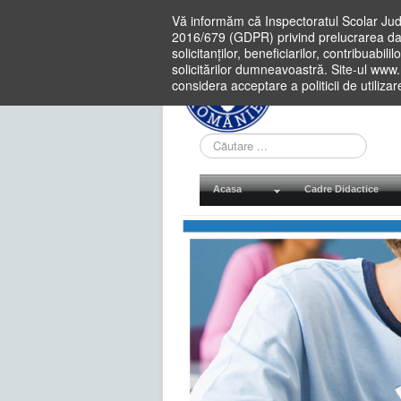
Vă informăm că Inspectoratul Scolar Jud
2016/679 (GDPR) privind prelucrarea dat
solicitanților, beneficiarilor, contribuabi
solicitărilor dumneavoastră. Site-ul www
considera acceptare a politicii de utiliza
Cauta
in
site
Acasa
Cadre Didactice