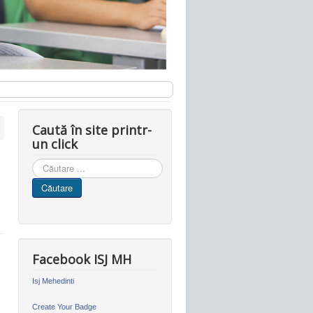
Caută în site printr-
un click
Cauta
in
Căutare
site
Facebook ISJ MH
Isj Mehedinti
Create Your Badge