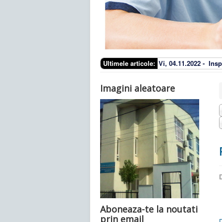
Ultimele articole:
Vi, 04.11.2022 -
Insp
Imagini aleatoare
D
Aboneaza-te la noutati
prin email