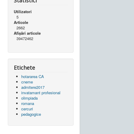
Statistici
Utilizatori
5
Articole
2662
Afișări articole
39472462
Etichete
hotararea CA
cneme
admitere2017
invatamant profesional
olimpiada
romana
cercuri
pedagogice