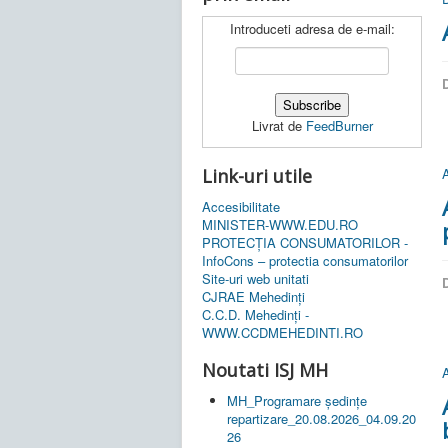
Introduceti adresa de e-mail:
D
Livrat de
FeedBurner
Link-uri utile
A
Accesibilitate
MINISTER-WWW.EDU.RO
PROTECȚIA CONSUMATORILOR -
InfoCons – protectia consumatorilor
Site-uri web unitati
D
CJRAE Mehedinți
C.C.D. Mehedinţi -
WWW.CCDMEHEDINTI.RO
Noutati ISJ MH
A
MH_Programare ședințe
repartizare_20.08.2026_04.09.20
26