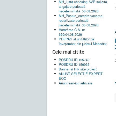
MH_Listă candidați AVP solicită
angajare perioadă
D
nedeterminată_06.08.2026
MH_Posturi_catedre vacante
repartizate perioadă
nedeterminată_05.08.2026
Hotărârea C.A. nr.
A
659/04.08.2026
PDI/PAS al unităților de
învățământ din judetul Mehedinți
Cele mai citite
POSDRU ID 155742
D
POSDRU ID 156935
Banner si link site proiect
ANUNT SELECTIE EXPERT
EOO
Anunt servicii arhivare
P