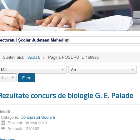
ectoratul Școlar Județean Mehedinți
Sunteți aici:
Acasă
Pagina POSDRU ID 156935
Mai
An
Toate
Filtru
Rezultate concurs de biologie G. E. Palade
etalii
Categorie:
Concursuri Scolare
Publicat: 08 Mai 2018
Accesări: 210362
Descarca