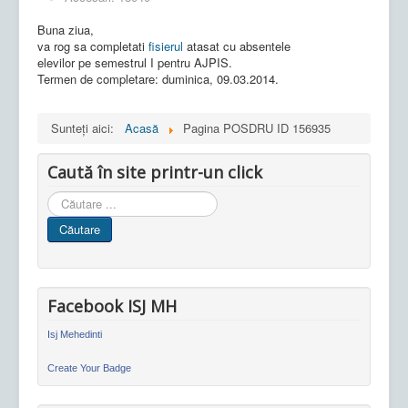
Buna ziua,
va rog sa completati
fisierul
atasat cu absentele
elevilor pe semestrul I pentru AJPIS.
Termen de completare: duminica, 09.03.2014.
Sunteți aici:
Acasă
Pagina POSDRU ID 156935
Caută în site printr-un click
Cauta
in
Căutare
site
Facebook ISJ MH
Isj Mehedinti
Create Your Badge