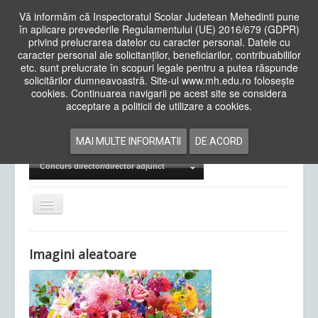
Vă informăm că Inspectoratul Scolar Judetean Mehedinti pune
în aplicare prevederile Regulamentului (UE) 2016/679 (GDPR)
privind prelucrarea datelor cu caracter personal. Datele cu
caracter personal ale solicitanților, beneficiarilor, contribuabililor
Cauta
etc. sunt prelucrate în scopuri legale pentru a putea răspunde
in
solicitărilor dumneavoastră. Site-ul www.mh.edu.ro folosește
site
cookies. Continuarea navigarii pe acest site se considera
Acasa
Cadre Didactice
acceptare a politicii de utilizare a cookies.
Departamente
Proiecte
MAI MULTE INFORMATII
DE ACORD
Examene Naționale
Concurs director/director adjunct
Comută
navigarea
Imagini aleatoare