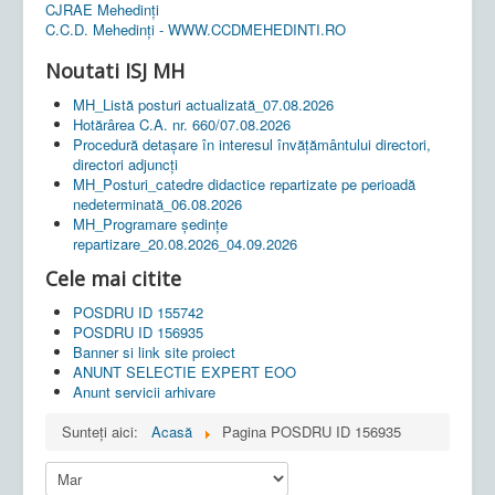
CJRAE Mehedinți
C.C.D. Mehedinţi - WWW.CCDMEHEDINTI.RO
Noutati ISJ MH
MH_Listă posturi actualizată_07.08.2026
Hotărârea C.A. nr. 660/07.08.2026
Procedură detașare în interesul învățământului directori,
directori adjuncți
MH_Posturi_catedre didactice repartizate pe perioadă
nedeterminată_06.08.2026
MH_Programare ședințe
repartizare_20.08.2026_04.09.2026
Cele mai citite
POSDRU ID 155742
POSDRU ID 156935
Banner si link site proiect
ANUNT SELECTIE EXPERT EOO
Anunt servicii arhivare
Sunteți aici:
Acasă
Pagina POSDRU ID 156935