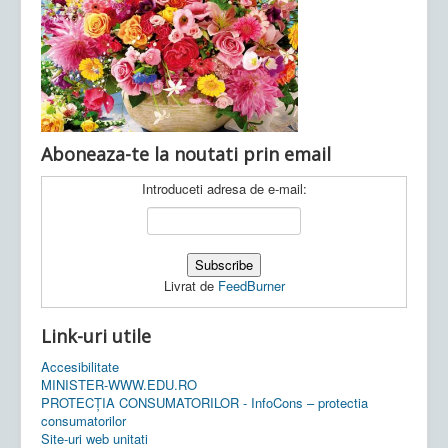
Ultimele articole:
Vi, 04.11.2022 -
Inspectoratul Școlar
Județean Mehedinți
Aboneaza-te la noutati prin email
Introduceti adresa de e-mail:
Livrat de
FeedBurner
Link-uri utile
Accesibilitate
MINISTER-WWW.EDU.RO
PROTECȚIA CONSUMATORILOR - InfoCons – protectia
consumatorilor
Site-uri web unitati