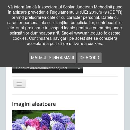
Vă informăm că Inspectoratul Scolar Judetean Mehedinti pune
în aplicare prevederile Regulamentului (UE) 2016/679 (GDPR)
privind prelucrarea datelor cu caracter personal. Datele cu
caracter personal ale solicitanților, beneficiarilor, contribuabililor
Cauta
etc. sunt prelucrate în scopuri legale pentru a putea răspunde
in
solicitărilor dumneavoastră. Site-ul www.mh.edu.ro folosește
site
cookies. Continuarea navigarii pe acest site se considera
Acasa
Cadre Didactice
acceptare a politicii de utilizare a cookies.
Departamente
Proiecte
MAI MULTE INFORMATII
DE ACORD
Examene Naționale
Concurs director/director adjunct
Comută
navigarea
Imagini aleatoare