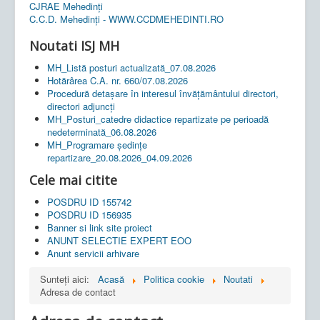
CJRAE Mehedinți
C.C.D. Mehedinţi - WWW.CCDMEHEDINTI.RO
Noutati ISJ MH
MH_Listă posturi actualizată_07.08.2026
Hotărârea C.A. nr. 660/07.08.2026
Procedură detașare în interesul învățământului directori,
directori adjuncți
MH_Posturi_catedre didactice repartizate pe perioadă
nedeterminată_06.08.2026
MH_Programare ședințe
repartizare_20.08.2026_04.09.2026
Cele mai citite
POSDRU ID 155742
POSDRU ID 156935
Banner si link site proiect
ANUNT SELECTIE EXPERT EOO
Anunt servicii arhivare
Sunteți aici:
Acasă
Politica cookie
Noutati
Adresa de contact