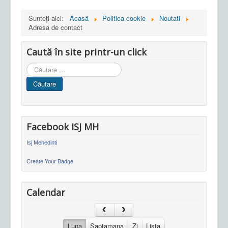
Sunteți aici:
Acasă
Politica cookie
Noutati
Adresa de contact
Caută în site printr-un click
Cauta
in
Căutare
site
Facebook ISJ MH
Isj Mehedinti
Create Your Badge
Calendar
Luna
Saptamana
Zi
Lista