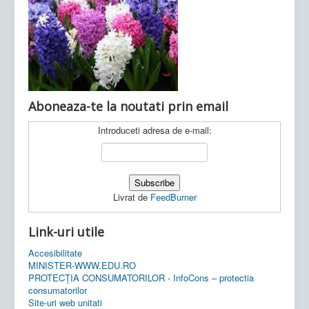
Ultimele articole:
Vi, 04.11.2022 -
Inspectoratul Școlar
Județean Mehedinți
Aboneaza-te la noutati prin email
Introduceti adresa de e-mail:
Livrat de
FeedBurner
Link-uri utile
Accesibilitate
MINISTER-WWW.EDU.RO
PROTECȚIA CONSUMATORILOR - InfoCons – protectia
consumatorilor
Site-uri web unitati