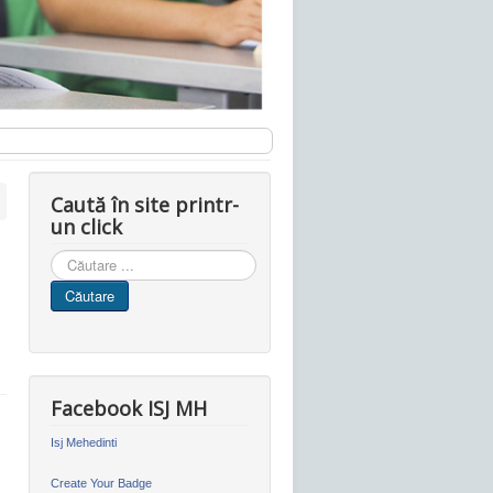
Caută în site printr-
un click
Cauta
in
Căutare
site
Facebook ISJ MH
Isj Mehedinti
Create Your Badge