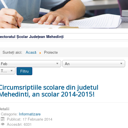
ectoratul Școlar Județean Mehedinți
Sunteți aici:
Acasă
Proiecte
Feb
An
Toate
Filtru
Circumsriptiile scolare din judetul
Mehedinti, an scolar 2014-2015!
etalii
Categorie:
Informatizare
Publicat: 17 Februarie 2014
Accesări: 6331