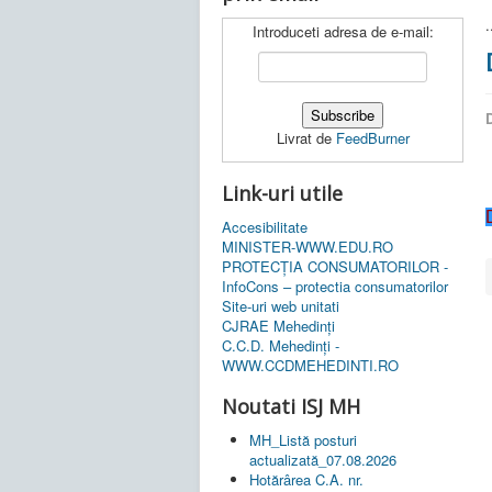
.
Introduceti adresa de e-mail:
D
Livrat de
FeedBurner
Link-uri utile
Accesibilitate
MINISTER-WWW.EDU.RO
PROTECȚIA CONSUMATORILOR -
InfoCons – protectia consumatorilor
Site-uri web unitati
CJRAE Mehedinți
C.C.D. Mehedinţi -
WWW.CCDMEHEDINTI.RO
Noutati ISJ MH
MH_Listă posturi
actualizată_07.08.2026
Hotărârea C.A. nr.