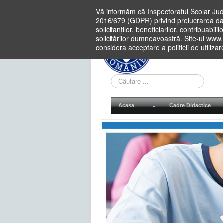
Vă informăm că Inspectoratul Scolar Jud
2016/679 (GDPR) privind prelucrarea dat
solicitanților, beneficiarilor, contribuabi
solicitărilor dumneavoastră. Site-ul www
considera acceptare a politicii de utiliza
Cauta
in
site
Acasa
Cadre Didactice