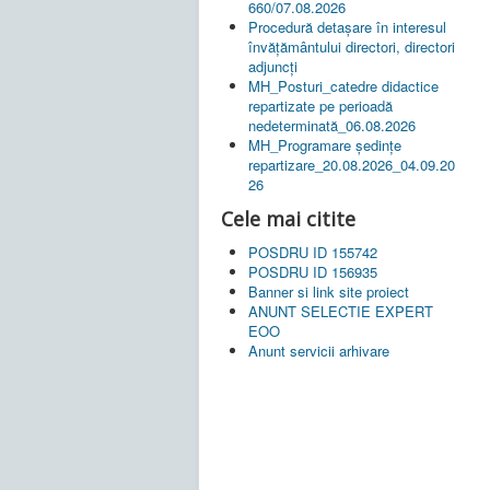
660/07.08.2026
Procedură detașare în interesul
învățământului directori, directori
adjuncți
MH_Posturi_catedre didactice
repartizate pe perioadă
nedeterminată_06.08.2026
MH_Programare ședințe
repartizare_20.08.2026_04.09.20
26
Cele mai citite
POSDRU ID 155742
POSDRU ID 156935
Banner si link site proiect
ANUNT SELECTIE EXPERT
EOO
Anunt servicii arhivare