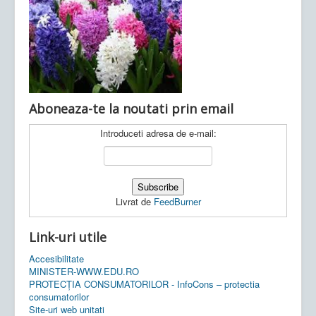
Ultimele articole:
Vi, 04.11.2022 -
Inspectoratul Școlar
Județean Mehedinți
Aboneaza-te la noutati prin email
Introduceti adresa de e-mail:
Livrat de
FeedBurner
Link-uri utile
Accesibilitate
MINISTER-WWW.EDU.RO
PROTECȚIA CONSUMATORILOR - InfoCons – protectia
consumatorilor
Site-uri web unitati