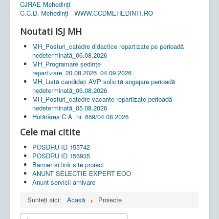
CJRAE Mehedinți
C.C.D. Mehedinţi - WWW.CCDMEHEDINTI.RO
Noutati ISJ MH
MH_Posturi_catedre didactice repartizate pe perioadă
nedeterminată_06.08.2026
MH_Programare ședințe
repartizare_20.08.2026_04.09.2026
MH_Listă candidați AVP solicită angajare perioadă
nedeterminată_06.08.2026
MH_Posturi_catedre vacante repartizate perioadă
nedeterminată_05.08.2026
Hotărârea C.A. nr. 659/04.08.2026
Cele mai citite
POSDRU ID 155742
POSDRU ID 156935
Banner si link site proiect
ANUNT SELECTIE EXPERT EOO
Anunt servicii arhivare
Sunteți aici:
Acasă
Proiecte