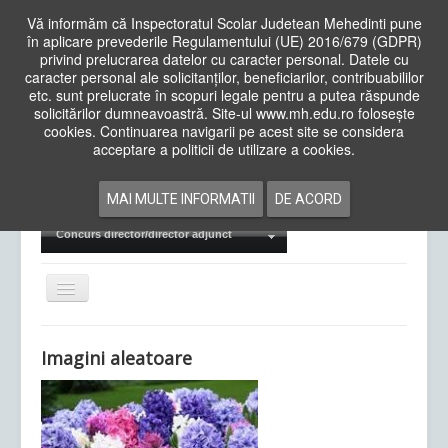
Vă informăm că Inspectoratul Scolar Judetean Mehedinti pune
în aplicare prevederile Regulamentului (UE) 2016/679 (GDPR)
privind prelucrarea datelor cu caracter personal. Datele cu
caracter personal ale solicitanților, beneficiarilor, contribuabililor
Cauta
etc. sunt prelucrate în scopuri legale pentru a putea răspunde
in
solicitărilor dumneavoastră. Site-ul www.mh.edu.ro folosește
site
cookies. Continuarea navigarii pe acest site se considera
Acasa
Cadre Didactice
acceptare a politicii de utilizare a cookies.
Departamente
Proiecte
MAI MULTE INFORMATII
DE ACORD
Examene Naționale
Concurs director/director adjunct
Comută
navigarea
Imagini aleatoare