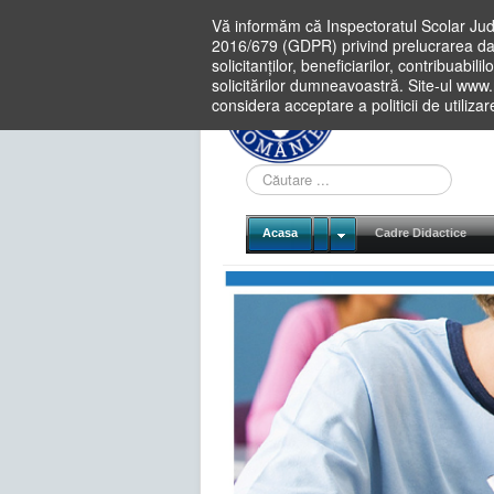
Vă informăm că Inspectoratul Scolar Jud
2016/679 (GDPR) privind prelucrarea dat
solicitanților, beneficiarilor, contribuabi
solicitărilor dumneavoastră. Site-ul www
considera acceptare a politicii de utiliza
Cauta
in
site
Acasa
Cadre Didactice