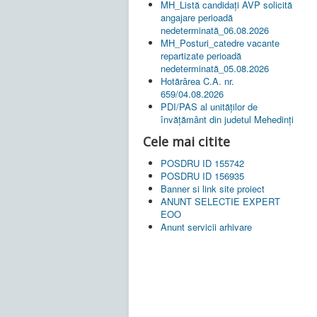
MH_Listă candidați AVP solicită
angajare perioadă
nedeterminată_06.08.2026
MH_Posturi_catedre vacante
repartizate perioadă
nedeterminată_05.08.2026
Hotărârea C.A. nr.
659/04.08.2026
PDI/PAS al unităților de
învățământ din judetul Mehedinți
Cele mai citite
POSDRU ID 155742
POSDRU ID 156935
Banner si link site proiect
ANUNT SELECTIE EXPERT
EOO
Anunt servicii arhivare