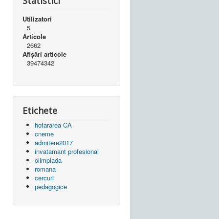
Statistici
Utilizatori
5
Articole
2662
Afișări articole
39474342
Etichete
hotararea CA
cneme
admitere2017
invatamant profesional
olimpiada
romana
cercuri
pedagogice