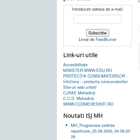
Introduceti adresa de e-mail:
Livrat de
FeedBurner
Link-uri utile
Accesibilitate
MINISTER-WWW.EDU.RO
PROTECȚIA CONSUMATORILOR -
InfoCons – protectia consumatorilor
Site-uri web unitati
CJRAE Mehedinți
C.C.D. Mehedinţi -
WWW.CCDMEHEDINTI.RO
Noutati ISJ MH
MH_Programare ședințe
repartizare_20.08.2026_04.09.20
26