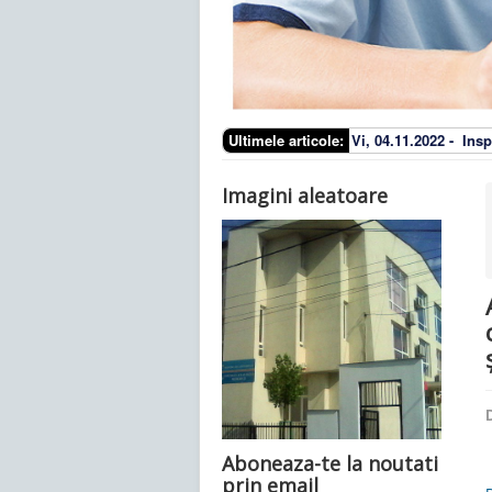
Ultimele articole:
Vi, 04.11.2022 -
Insp
Imagini aleatoare
D
Aboneaza-te la noutati
prin email