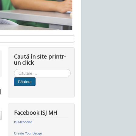
Caută în site printr-
un click
Cauta
in
Căutare
site
l
Facebook ISJ MH
Isj Mehedinti
Create Your Badge