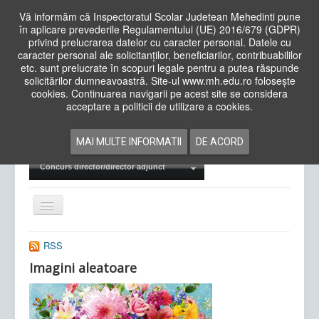
Vă informăm că Inspectoratul Scolar Judetean Mehedinti pune
în aplicare prevederile Regulamentului (UE) 2016/679 (GDPR)
privind prelucrarea datelor cu caracter personal. Datele cu
caracter personal ale solicitanților, beneficiarilor, contribuabililor
Cauta
etc. sunt prelucrate în scopuri legale pentru a putea răspunde
in
solicitărilor dumneavoastră. Site-ul www.mh.edu.ro folosește
site
cookies. Continuarea navigarii pe acest site se considera
Acasa
Cadre Didactice
acceptare a politicii de utilizare a cookies.
Departamente
Proiecte
MAI MULTE INFORMATII
DE ACORD
Examene Naționale
Concurs director/director adjunct
Comută
navigarea
RSS
Imagini aleatoare