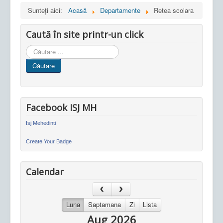
Sunteți aici:
Acasă
Departamente
Retea scolara
Caută în site printr-un click
Cauta
in
Căutare
site
Facebook ISJ MH
Isj Mehedinti
Create Your Badge
Calendar
Luna
Saptamana
Zi
Lista
Aug 2026