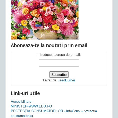
Ultimele articole:
Vi, 04.11.2022 -
Inspectoratul Școlar
Județean Mehedinți
Aboneaza-te la noutati prin email
Introduceti adresa de e-mail:
Livrat de
FeedBurner
Link-uri utile
Accesibilitate
MINISTER-WWW.EDU.RO
PROTECȚIA CONSUMATORILOR - InfoCons – protectia
consumatorilor