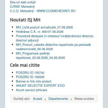
Site-uri web unitati
CJRAE Mehedinți
C.C.D. Mehedinţi - WWW.CCDMEHEDINTI.RO
Noutati ISJ MH
MH_Listă posturi actualizată_07.08.2026
Hotărârea C.A. nr. 660/07.08.2026
Procedură detașare în interesul învățământului directori,
directori adjuncți
MH_Posturi_catedre didactice repartizate pe perioadă
nedeterminată_06.08.2026
MH_Programare ședințe
repartizare_20.08.2026_04.09.2026
Cele mai citite
POSDRU ID 155742
POSDRU ID 156935
Banner si link site proiect
ANUNT SELECTIE EXPERT EOO
Anunt servicii arhivare
Sunteți aici:
Acasă
Departamente
Retea scolara