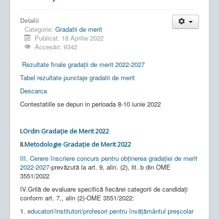
Detalii
Categorie:
Gradatii de merit
Publicat: 18 Aprilie 2022
Accesări: 9342
Rezultate finale gradații de merit 2022-2027
Tabel rezultate punctaje gradatii de merit
Descarca
Contestatiile se depun in perioada 8-10 iunie 2022
I.
Ordin Gradație de Merit 2022
II.
Metodologie Gradație de Merit 2022
III. Cerere înscriere concurs pentru obținerea gradației de merit
2022-2027
-prevăzută la art. 9, alin. (2), lit. b din OME
3551/2022
IV.Grilă de evaluare specifică fiecărei categorii de candidați
conform art. 7,, alin (2)-OME 3551/2022:
1.
educatori/institutori/profesori pentru învăţământul preşcolar