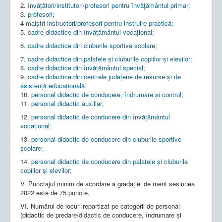
2.
învăţători/institutori/profesori pentru învăţământul primar;
3.
profesori;
4
maiştri-instructori/profesori pentru instruire practică;
5.
cadre didactice din învăţământul vocaţional;
6.
cadre didactice din cluburile sportive şcolare
;
7.
cadre didactice din palatele şi cluburile copiilor şi elevilor;
8.
cadre didactice din învăţământul special;
9.
cadre didactice din centrele judeţene de resurse şi de
asistenţă educaţională;
10.
personal didactic de conducere, îndrumare şi control;
11.
personal didactic auxiliar;
12.
personal didactic de conducere din învăţământul
vocaţional;
13
. personal didactic de conducere din cluburile sportive
şcolare;
14.
personal didactic de conducere din palatele şi cluburile
copiilor şi elevilor;
V. Punctajul minim de acordare a gradației de merit sesiunea
2022 este de 75 puncte.
VI. Numărul de locuri repartizat pe categorii de personal
(didactic de predare/didactic de conducere, îndrumare și