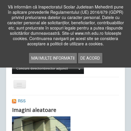
Vă informăm că Inspectoratul Scolar Judetean Mehedinti pune
în aplicare prevederile Regulamentului (UE) 2016/679 (GDPR)
privind prelucrarea datelor cu caracter personal. Datele cu
caracter personal ale solicitanților, beneficiarilor, contribuabililor
Cauta
etc. sunt prelucrate în scopuri legale pentru a putea răspunde
in
solicitărilor dumneavoastră. Site-ul www.mh.edu.ro folosește
site
cookies. Continuarea navigarii pe acest site se considera
Acasa
Cadre Didactice
acceptare a politicii de utilizare a cookies.
Departamente
Proiecte
MAI MULTE INFORMATII
DE ACORD
Examene Naționale
Concurs director/director adjunct
Comută
navigarea
RSS
Imagini aleatoare