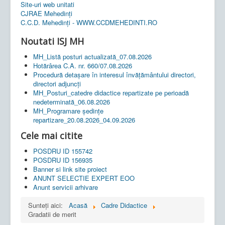
Site-uri web unitati
CJRAE Mehedinți
C.C.D. Mehedinţi - WWW.CCDMEHEDINTI.RO
Noutati ISJ MH
MH_Listă posturi actualizată_07.08.2026
Hotărârea C.A. nr. 660/07.08.2026
Procedură detașare în interesul învățământului directori,
directori adjuncți
MH_Posturi_catedre didactice repartizate pe perioadă
nedeterminată_06.08.2026
MH_Programare ședințe
repartizare_20.08.2026_04.09.2026
Cele mai citite
POSDRU ID 155742
POSDRU ID 156935
Banner si link site proiect
ANUNT SELECTIE EXPERT EOO
Anunt servicii arhivare
Sunteți aici:
Acasă
Cadre Didactice
Gradatii de merit