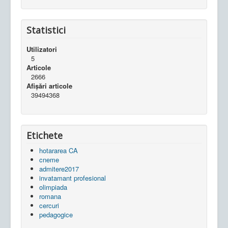
Statistici
Utilizatori
5
Articole
2666
Afișări articole
39494368
Etichete
hotararea CA
cneme
admitere2017
invatamant profesional
olimpiada
romana
cercuri
pedagogice