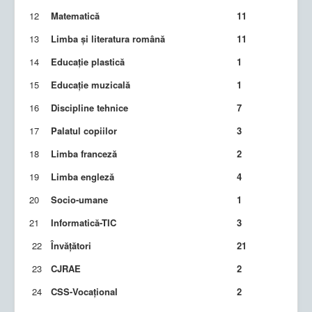
12
Matematică
11
13
Limba și literatura română
11
14
Educație plastică
1
15
Educație muzicală
1
16
Discipline tehnice
7
17
Palatul copiilor
3
18
Limba franceză
2
19
Limba engleză
4
20
Socio-umane
1
21
Informatică-TIC
3
22
Învățători
21
23
CJRAE
2
24
CSS-Vocațional
2