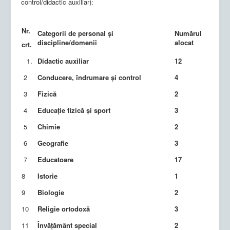
control/didactic auxiliar):
Nr.
Categorii de personal și
Numărul
discipline/domenii
alocat
crt.
Didactic auxiliar
12
2
Conducere, îndrumare și control
4
3
Fizică
2
4
Educație fizică și sport
3
5
Chimie
2
6
Geografie
3
7
Educatoare
17
8
Istorie
1
9
Biologie
2
10
Religie ortodoxă
3
11
Învățământ special
2