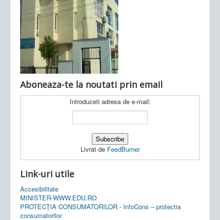
Ultimele articole:
Vi, 04.11.2022 -
Inspectoratul Școlar
Județean Mehedinți
Aboneaza-te la noutati prin email
Introduceti adresa de e-mail:
Livrat de
FeedBurner
Link-uri utile
Accesibilitate
MINISTER-WWW.EDU.RO
PROTECȚIA CONSUMATORILOR - InfoCons – protectia
consumatorilor