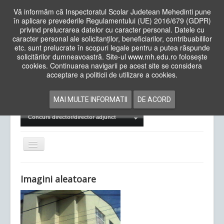
Vă informăm că Inspectoratul Scolar Judetean Mehedinti pune
în aplicare prevederile Regulamentului (UE) 2016/679 (GDPR)
privind prelucrarea datelor cu caracter personal. Datele cu
caracter personal ale solicitanților, beneficiarilor, contribuabililor
Cauta
etc. sunt prelucrate în scopuri legale pentru a putea răspunde
in
solicitărilor dumneavoastră. Site-ul www.mh.edu.ro folosește
site
cookies. Continuarea navigarii pe acest site se considera
Acasa
Cadre Didactice
acceptare a politicii de utilizare a cookies.
Departamente
Proiecte
MAI MULTE INFORMATII
DE ACORD
Examene Naționale
Concurs director/director adjunct
Comută
navigarea
Imagini aleatoare