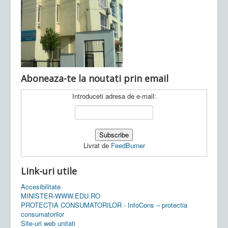
Ultimele articole:
Vi, 04.11.2022 -
Inspectoratul Școlar
Județean Mehedinți
Aboneaza-te la noutati prin email
Introduceti adresa de e-mail:
Livrat de
FeedBurner
Link-uri utile
Accesibilitate
MINISTER-WWW.EDU.RO
PROTECȚIA CONSUMATORILOR - InfoCons – protectia
consumatorilor
Site-uri web unitati