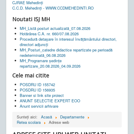
CJRAE Mehedinți
C.C.D. Mehedinţi - WWW.CCDMEHEDINTI.RO
Noutati ISJ MH
MH_Listă posturi actualizată_07.08.2026
Hotărârea C.A. nr. 660/07.08.2026
Procedură detașare în interesul învățământului directori,
directori adjuncți
MH_Posturi_catedre didactice repartizate pe perioadă
nedeterminată_06.08.2026
MH_Programare ședințe
repartizare_20.08.2026_04.09.2026
Cele mai citite
POSDRU ID 155742
POSDRU ID 156935
Banner si link site proiect
ANUNT SELECTIE EXPERT EOO
Anunt servicii arhivare
Sunteți aici:
Acasă
Departamente
Retea scolara
Adrese web