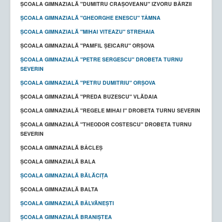
ŞCOALA GIMNAZIALĂ "DUMITRU CRAŞOVEANU" IZVORU BÂRZII
ȘCOALA GIMNAZIALĂ "GHEORGHE ENESCU" TÂMNA
ȘCOALA GIMNAZIALĂ "MIHAI VITEAZU" STREHAIA
ȘCOALA GIMNAZIALĂ "PAMFIL ȘEICARU" ORȘOVA
ȘCOALA GIMNAZIALĂ "PETRE SERGESCU" DROBETA TURNU
SEVERIN
ȘCOALA GIMNAZIALĂ "PETRU DUMITRIU" ORȘOVA
ŞCOALA GIMNAZIALĂ "PREDA BUZESCU" VLĂDAIA
ȘCOALA GIMNAZIALĂ "REGELE MIHAI I" DROBETA TURNU SEVERIN
ȘCOALA GIMNAZIALĂ "THEODOR COSTESCU" DROBETA TURNU
SEVERIN
ȘCOALA GIMNAZIALĂ BÂCLEȘ
ȘCOALA GIMNAZIALĂ BALA
ŞCOALA GIMNAZIALĂ BĂLĂCIŢA
ȘCOALA GIMNAZIALĂ BALTA
ȘCOALA GIMNAZIALĂ BÂLVĂNEȘTI
ȘCOALA GIMNAZIALĂ BRANIȘTEA