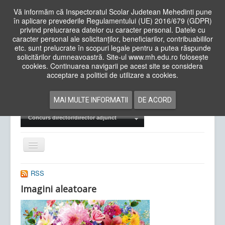
Vă informăm că Inspectoratul Scolar Judetean Mehedinti pune
în aplicare prevederile Regulamentului (UE) 2016/679 (GDPR)
privind prelucrarea datelor cu caracter personal. Datele cu
caracter personal ale solicitanților, beneficiarilor, contribuabililor
Cauta
etc. sunt prelucrate în scopuri legale pentru a putea răspunde
in
solicitărilor dumneavoastră. Site-ul www.mh.edu.ro folosește
site
cookies. Continuarea navigarii pe acest site se considera
Acasa
Cadre Didactice
acceptare a politicii de utilizare a cookies.
Departamente
Proiecte
MAI MULTE INFORMATII
DE ACORD
Examene Naționale
Concurs director/director adjunct
Comută
navigarea
RSS
Imagini aleatoare