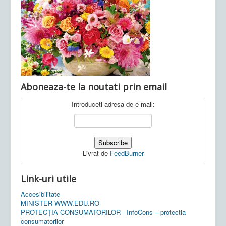
Ultimele articole:
Vi, 04.11.2022 -
Inspectoratul Școlar
Județean Mehedinți
Aboneaza-te la noutati prin email
Introduceti adresa de e-mail:
Livrat de
FeedBurner
Link-uri utile
Accesibilitate
MINISTER-WWW.EDU.RO
PROTECȚIA CONSUMATORILOR - InfoCons – protectia
consumatorilor