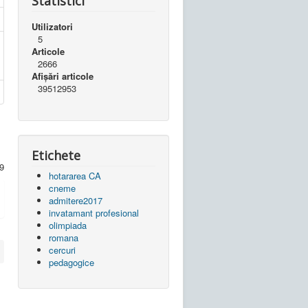
Statistici
Utilizatori
5
Articole
2666
Afișări articole
39512953
Etichete
 9
hotararea CA
cneme
admitere2017
invatamant profesional
olimpiada
romana
cercuri
pedagogice