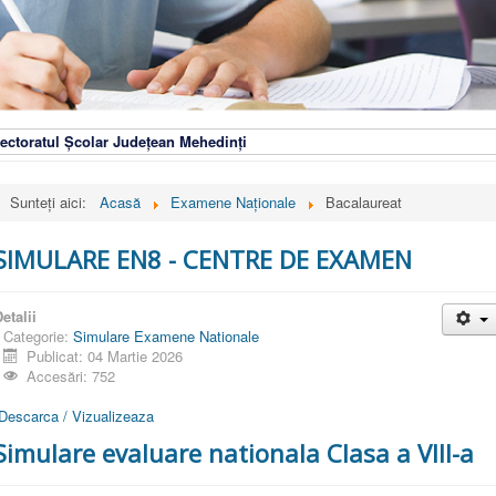
ectoratul Școlar Județean Mehedinți
Sunteți aici:
Acasă
Examene Naționale
Bacalaureat
SIMULARE EN8 - CENTRE DE EXAMEN
etalii
Categorie:
Simulare Examene Nationale
Publicat: 04 Martie 2026
Accesări: 752
Descarca / Vizualizeaza
Simulare evaluare nationala Clasa a VIII-a