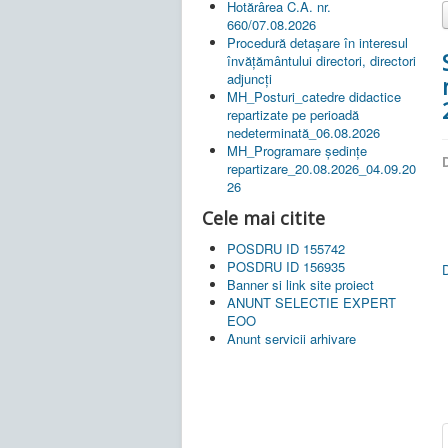
Hotărârea C.A. nr.
660/07.08.2026
Procedură detașare în interesul
învățământului directori, directori
adjuncți
MH_Posturi_catedre didactice
repartizate pe perioadă
nedeterminată_06.08.2026
MH_Programare ședințe
D
repartizare_20.08.2026_04.09.20
26
Cele mai citite
POSDRU ID 155742
POSDRU ID 156935
Banner si link site proiect
ANUNT SELECTIE EXPERT
EOO
Anunt servicii arhivare