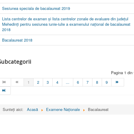
Sesiunea speciala de bacalaureat 2019
Lista centrelor de examen și lista centrelor zonale de evaluare din județul
Mehedinți pentru sesiunea iunie-iulie a examenului național de bacalaureat
2018
Bacalaureat 2018
Subcategorii
Pagina 1 din
1
2
3
4
...
6
7
8
9
Sunteți aici:
Acasă
Examene Naționale
Bacalaureat