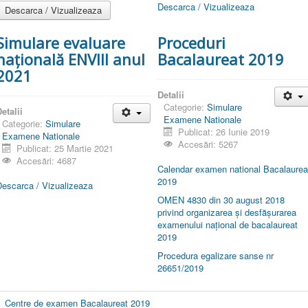
Descarca / Vizualizeaza
Descarca / Vizualizeaza
Simulare evaluare
Proceduri
națională ENVIII anul
Bacalaureat 2019
2021
Detalii
Categorie:
Simulare
etalii
Examene Nationale
Categorie:
Simulare
Publicat: 26 Iunie 2019
Examene Nationale
Accesări: 5267
Publicat: 25 Martie 2021
Accesări: 4687
Calendar examen national Bacalaurea
2019
Descarca / Vizualizeaza
OMEN 4830 din 30 august 2018
privind organizarea şi desfăşurarea
examenului naţional de bacalaureat
2019
Procedura egalizare sanse nr
26651/2019
Centre de examen Bacalaureat 2019