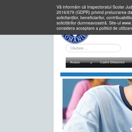
Vă informăm că Inspectoratul Scolar Jud
2016/679 (GDPR) privind prelucrarea dat
solicitanților, beneficiarilor, contribuabi
solicitărilor dumneavoastră. Site-ul www
considera acceptare a politicii de utiliza
Cauta
in
site
Acasa
Cadre Didactice