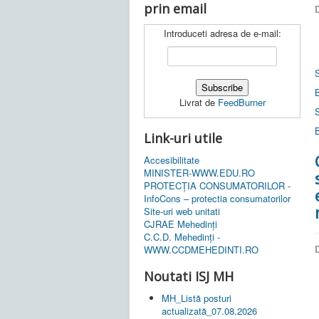
prin email
D
Introduceti adresa de e-mail:
Livrat de
FeedBurner
Link-uri utile
Accesibilitate
MINISTER-WWW.EDU.RO
PROTECȚIA CONSUMATORILOR -
InfoCons – protectia consumatorilor
Site-uri web unitati
CJRAE Mehedinți
C.C.D. Mehedinţi -
D
WWW.CCDMEHEDINTI.RO
Noutati ISJ MH
MH_Listă posturi
actualizată_07.08.2026