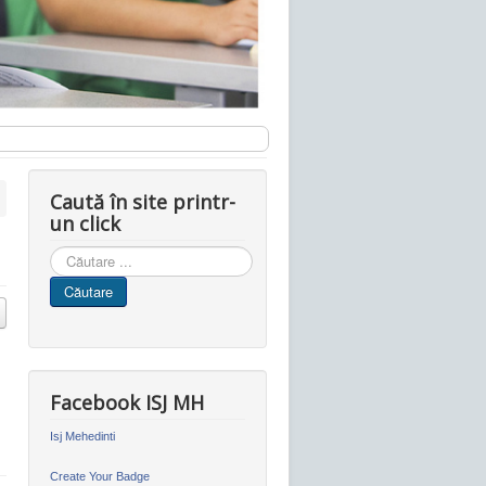
Caută în site printr-
un click
Cauta
in
Căutare
site
Facebook ISJ MH
Isj Mehedinti
Create Your Badge