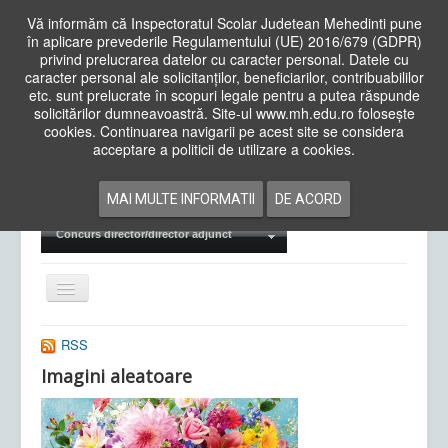
Vă informăm că Inspectoratul Scolar Judetean Mehedinti pune
în aplicare prevederile Regulamentului (UE) 2016/679 (GDPR)
privind prelucrarea datelor cu caracter personal. Datele cu
caracter personal ale solicitanților, beneficiarilor, contribuabililor
Cauta
etc. sunt prelucrate în scopuri legale pentru a putea răspunde
in
solicitărilor dumneavoastră. Site-ul www.mh.edu.ro folosește
site
cookies. Continuarea navigarii pe acest site se considera
Acasa
Cadre Didactice
acceptare a politicii de utilizare a cookies.
Departamente
Proiecte
MAI MULTE INFORMATII
DE ACORD
Examene Naționale
Concurs director/director adjunct
Comută
navigarea
RSS
Imagini aleatoare