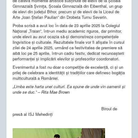
de câteva momente artistice susținute de elevii de la Școala
Gimnazială Șvinița, Școala Gimnazială din Eibenthal, un grup
de elevi din județul Bihor, precum și de elevii de la Liceul de
Arte „Ioan Ștefan Paulian” din Drobeta Turnu Severin.
Proba scrisă a avut loc în data de 23 aprilie 2025 la Colegiul
Național „Traian”, într-un mediu academic riguros, dar primitor,
unde elevii au avut ocazia să-și demonstreze competențele
lingvistice și culturale. Rezultatele finale vor fi afișate în cursul
zilei de 24 aprilie 2025, urmând ca festivitatea de premiere să
aibă loc pe 25 aprilie, într-un cadru festiv, dedicat recunoașterii
performanței și implicării elevilor și profesorilor coordonatori.
Evenimentul a fost nu doar o competiție de excelență, ci și un
prilej de celebrare a identității și tradițiilor care definesc bogăția
multiculturală a României.
„Limba este harta unei culturi. Ea spune de unde vin oamenii și
unde se duc.” – Rita Mae Brown
Biroul de
presă al ISJ Mehedinți