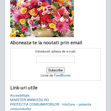
Ultimele articole:
Vi, 04.11.2022 -
Inspectoratul Școlar
Județean Mehedinți
Aboneaza-te la noutati prin email
Introduceti adresa de e-mail:
Livrat de
FeedBurner
Link-uri utile
Accesibilitate
MINISTER-WWW.EDU.RO
PROTECȚIA CONSUMATORILOR - InfoCons – protectia
consumatorilor