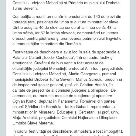
Consiliul Județean Mehedinți și Primăria municipiului Drobeta
Turnu Severin.
Competiția a reunit un număr impresionant de 140 de elevi din
întreaga țară, pasionați de limba și cultura minorităților slave.
Dintre aceștia, 40 de elevi au concurat la limba cehă, 43 la
limba sârbă, iar 57 la limba slovacă, demonstrând un interes
crescut pentru păstrarea și promovarea patrimoniului lingvistic
al comunităților minoritare din România.
Festivitatea de deschidere a avut loc în sala de spectacole a
Palatului Culturii „Teodor Costescu”, într-un cadru festiv și
emoționant. Cuvântul de bun venit a fost adresat de
oficialitățile județului Mehedinți: prefectul Alin Isuf, președintele
Consiliului Județean Mehedinți, Aladin Georgescu, primarul
municipiului Drobeta Turnu Severin, Marius Screciu, precum și
de inspectorul școlar general, prof. dr. Cristian Harcău, în
calitate de președinte al comisiei județene a olimpiadei. De
asemenea, au transmis mesaje de susținere și apreciere
Ognjan Krstic, deputat în Parlamentul României din partea
uniunii Sârbilor din România, Ianko Gubani, reprezentantul
minorităților în Ministerul Educației și Cercetării, și prof. univ.
Mața Andreici, președintele Comisiei Naționale a Olimpiadei
Limbilor Slave Materne.
În cadrul festivității de deschidere, atmosfera a fost îmbogățită