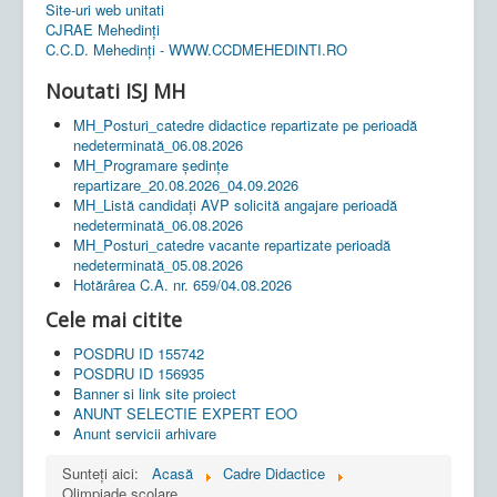
Site-uri web unitati
CJRAE Mehedinți
C.C.D. Mehedinţi - WWW.CCDMEHEDINTI.RO
Noutati ISJ MH
MH_Posturi_catedre didactice repartizate pe perioadă
nedeterminată_06.08.2026
MH_Programare ședințe
repartizare_20.08.2026_04.09.2026
MH_Listă candidați AVP solicită angajare perioadă
nedeterminată_06.08.2026
MH_Posturi_catedre vacante repartizate perioadă
nedeterminată_05.08.2026
Hotărârea C.A. nr. 659/04.08.2026
Cele mai citite
POSDRU ID 155742
POSDRU ID 156935
Banner si link site proiect
ANUNT SELECTIE EXPERT EOO
Anunt servicii arhivare
Sunteți aici:
Acasă
Cadre Didactice
Olimpiade școlare