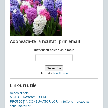
Ultimele articole:
Vi, 04.11.2022 -
Inspectoratul Școlar
Județean Mehedinți
Aboneaza-te la noutati prin email
Introduceti adresa de e-mail:
Livrat de
FeedBurner
Link-uri utile
Accesibilitate
MINISTER-WWW.EDU.RO
PROTECȚIA CONSUMATORILOR - InfoCons – protectia
consumatorilor