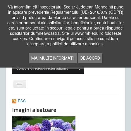
Vă informăm că Inspectoratul Scolar Judetean Mehedinti pune
în aplicare prevederile Regulamentului (UE) 2016/679 (GDPR)
privind prelucrarea datelor cu caracter personal. Datele cu
caracter personal ale solicitanților, beneficiarilor, contribuabililor
Cauta
etc. sunt prelucrate în scopuri legale pentru a putea răspunde
in
solicitărilor dumneavoastră. Site-ul www.mh.edu.ro folosește
site
cookies. Continuarea navigarii pe acest site se considera
Acasa
Cadre Didactice
acceptare a politicii de utilizare a cookies.
Departamente
Proiecte
MAI MULTE INFORMATII
DE ACORD
Examene Naționale
Concurs director/director adjunct
Comută
navigarea
RSS
Imagini aleatoare