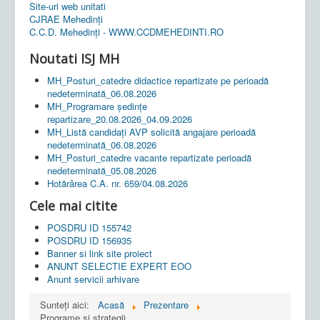
Site-uri web unitati
CJRAE Mehedinți
C.C.D. Mehedinţi - WWW.CCDMEHEDINTI.RO
Noutati ISJ MH
MH_Posturi_catedre didactice repartizate pe perioadă
nedeterminată_06.08.2026
MH_Programare ședințe
repartizare_20.08.2026_04.09.2026
MH_Listă candidați AVP solicită angajare perioadă
nedeterminată_06.08.2026
MH_Posturi_catedre vacante repartizate perioadă
nedeterminată_05.08.2026
Hotărârea C.A. nr. 659/04.08.2026
Cele mai citite
POSDRU ID 155742
POSDRU ID 156935
Banner si link site proiect
ANUNT SELECTIE EXPERT EOO
Anunt servicii arhivare
Sunteți aici:
Acasă
Prezentare
Programe si strategii