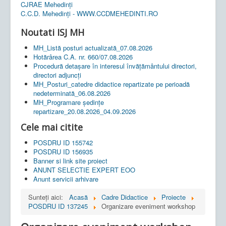
CJRAE Mehedinți
C.C.D. Mehedinţi - WWW.CCDMEHEDINTI.RO
Noutati ISJ MH
MH_Listă posturi actualizată_07.08.2026
Hotărârea C.A. nr. 660/07.08.2026
Procedură detașare în interesul învățământului directori,
directori adjuncți
MH_Posturi_catedre didactice repartizate pe perioadă
nedeterminată_06.08.2026
MH_Programare ședințe
repartizare_20.08.2026_04.09.2026
Cele mai citite
POSDRU ID 155742
POSDRU ID 156935
Banner si link site proiect
ANUNT SELECTIE EXPERT EOO
Anunt servicii arhivare
Sunteți aici:
Acasă
Cadre Didactice
Proiecte
POSDRU ID 137245
Organizare eveniment workshop