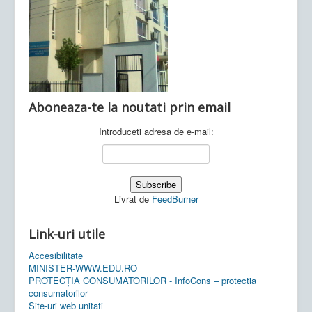
Ultimele articole:
Vi, 04.11.2022 -
Inspectoratul Școlar
Județean Mehedinți
Aboneaza-te la noutati prin email
Introduceti adresa de e-mail:
Livrat de
FeedBurner
Link-uri utile
Accesibilitate
MINISTER-WWW.EDU.RO
PROTECȚIA CONSUMATORILOR - InfoCons – protectia
consumatorilor
Site-uri web unitati