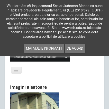
Vă informăm că Inspectoratul Scolar Judetean Mehedinti pune
în aplicare prevederile Regulamentului (UE) 2016/679 (GDPR)
privind prelucrarea datelor cu caracter personal. Datele cu
caracter personal ale solicitanților, beneficiarilor, contribuabililor
Cauta
etc. sunt prelucrate în scopuri legale pentru a putea răspunde
in
solicitărilor dumneavoastră. Site-ul www.mh.edu.ro folosește
site
cookies. Continuarea navigarii pe acest site se considera
Acasa
Cadre Didactice
acceptare a politicii de utilizare a cookies.
Departamente
Proiecte
MAI MULTE INFORMATII
DE ACORD
Examene Naționale
Concurs director/director adjunct
Comută
navigarea
Imagini aleatoare