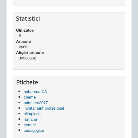
Statistici
Utilizatori
5
Articole
2666
Afișări articole
39503502
Etichete
hotararea CA
cneme
admitere2017
invatamant profesional
olimpiada
romana
cercuri
pedagogice