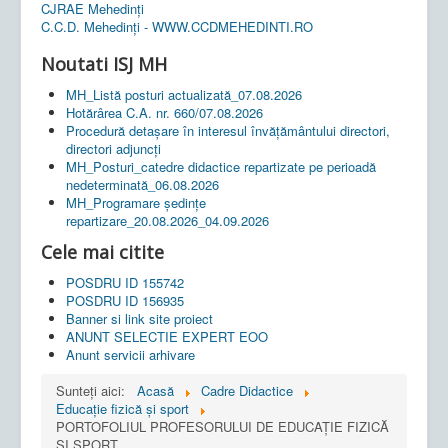
CJRAE Mehedinți
C.C.D. Mehedinţi - WWW.CCDMEHEDINTI.RO
Noutati ISJ MH
MH_Listă posturi actualizată_07.08.2026
Hotărârea C.A. nr. 660/07.08.2026
Procedură detașare în interesul învățământului directori,
directori adjuncți
MH_Posturi_catedre didactice repartizate pe perioadă
nedeterminată_06.08.2026
MH_Programare ședințe
repartizare_20.08.2026_04.09.2026
Cele mai citite
POSDRU ID 155742
POSDRU ID 156935
Banner si link site proiect
ANUNT SELECTIE EXPERT EOO
Anunt servicii arhivare
Sunteți aici:
Acasă
Cadre Didactice
Educație fizică și sport
PORTOFOLIUL PROFESORULUI DE EDUCAŢIE FIZICĂ
ŞI SPORT