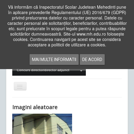
Vă informăm că Inspectoratul Scolar Judetean Mehedinti pune
în aplicare prevederile Regulamentului (UE) 2016/679 (GDPR)
privind prelucrarea datelor cu caracter personal. Datele cu
caracter personal ale solicitanților, beneficiarilor, contribuabililor
Cauta
etc. sunt prelucrate în scopuri legale pentru a putea răspunde
in
solicitărilor dumneavoastră. Site-ul www.mh.edu.ro folosește
site
cookies. Continuarea navigarii pe acest site se considera
Acasa
Cadre Didactice
acceptare a politicii de utilizare a cookies.
Departamente
Proiecte
MAI MULTE INFORMATII
DE ACORD
Examene Naționale
Concurs director/director adjunct
Comută
navigarea
Imagini aleatoare