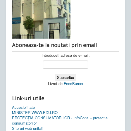
Ultimele articole:
Vi, 04.11.2022 -
Inspectoratul Școlar
Județean Mehedinți
Aboneaza-te la noutati prin email
Introduceti adresa de e-mail:
Livrat de
FeedBurner
Link-uri utile
Accesibilitate
MINISTER-WWW.EDU.RO
PROTECȚIA CONSUMATORILOR - InfoCons – protectia
consumatorilor
Site-uri web unitati