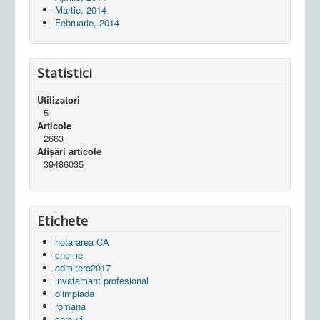
Martie, 2014
Februarie, 2014
Statistici
Utilizatori
5
Articole
2663
Afișări articole
39486035
Etichete
hotararea CA
cneme
admitere2017
invatamant profesional
olimpiada
romana
cercuri