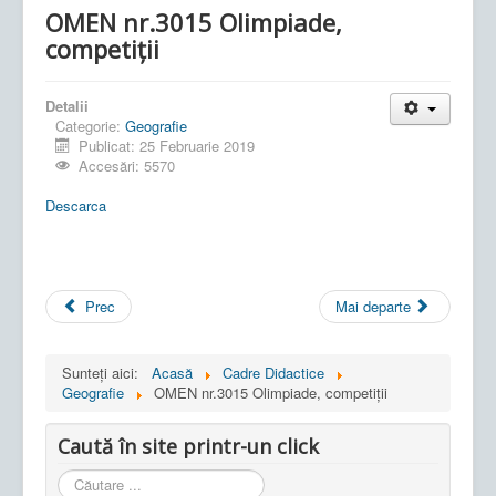
OMEN nr.3015 Olimpiade,
competiţii
Detalii
Categorie:
Geografie
Publicat: 25 Februarie 2019
Accesări: 5570
Descarca
Prec
Mai departe
Sunteți aici:
Acasă
Cadre Didactice
Geografie
OMEN nr.3015 Olimpiade, competiţii
Caută în site printr-un click
Cauta