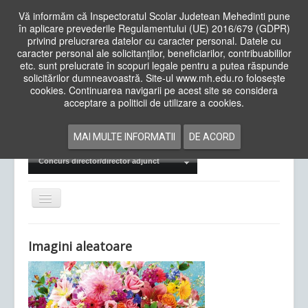
Vă informăm că Inspectoratul Scolar Judetean Mehedinti pune
în aplicare prevederile Regulamentului (UE) 2016/679 (GDPR)
privind prelucrarea datelor cu caracter personal. Datele cu
caracter personal ale solicitanților, beneficiarilor, contribuabililor
Cauta
etc. sunt prelucrate în scopuri legale pentru a putea răspunde
in
solicitărilor dumneavoastră. Site-ul www.mh.edu.ro folosește
site
cookies. Continuarea navigarii pe acest site se considera
Acasa
Cadre Didactice
acceptare a politicii de utilizare a cookies.
Departamente
Proiecte
MAI MULTE INFORMATII
DE ACORD
Examene Naționale
Concurs director/director adjunct
Comută
navigarea
Imagini aleatoare