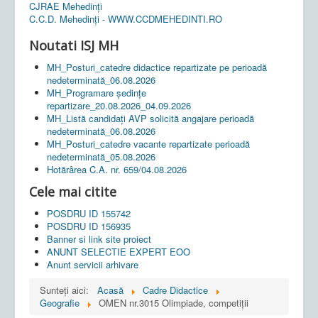
CJRAE Mehedinți
C.C.D. Mehedinţi - WWW.CCDMEHEDINTI.RO
Noutati ISJ MH
MH_Posturi_catedre didactice repartizate pe perioadă
nedeterminată_06.08.2026
MH_Programare ședințe
repartizare_20.08.2026_04.09.2026
MH_Listă candidați AVP solicită angajare perioadă
nedeterminată_06.08.2026
MH_Posturi_catedre vacante repartizate perioadă
nedeterminată_05.08.2026
Hotărârea C.A. nr. 659/04.08.2026
Cele mai citite
POSDRU ID 155742
POSDRU ID 156935
Banner si link site proiect
ANUNT SELECTIE EXPERT EOO
Anunt servicii arhivare
Sunteți aici:
Acasă
Cadre Didactice
Geografie
OMEN nr.3015 Olimpiade, competiţii