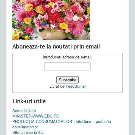
Ultimele articole:
Vi, 04.11.2022 -
Inspectoratul Școlar
Județean Mehedinți
Aboneaza-te la noutati prin email
Introduceti adresa de e-mail:
Livrat de
FeedBurner
Link-uri utile
Accesibilitate
MINISTER-WWW.EDU.RO
PROTECȚIA CONSUMATORILOR - InfoCons – protectia
consumatorilor
Site-uri web unitati