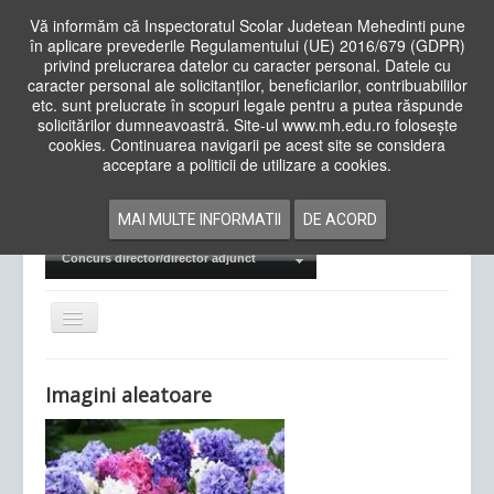
Vă informăm că Inspectoratul Scolar Judetean Mehedinti pune
în aplicare prevederile Regulamentului (UE) 2016/679 (GDPR)
privind prelucrarea datelor cu caracter personal. Datele cu
caracter personal ale solicitanților, beneficiarilor, contribuabililor
Cauta
etc. sunt prelucrate în scopuri legale pentru a putea răspunde
in
solicitărilor dumneavoastră. Site-ul www.mh.edu.ro folosește
site
cookies. Continuarea navigarii pe acest site se considera
Acasa
Cadre Didactice
acceptare a politicii de utilizare a cookies.
Departamente
Proiecte
MAI MULTE INFORMATII
DE ACORD
Examene Naționale
Concurs director/director adjunct
Comută
navigarea
Imagini aleatoare