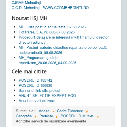
CJRAE Mehedinți
C.C.D. Mehedinţi - WWW.CCDMEHEDINTI.RO
Noutati ISJ MH
MH_Listă posturi actualizată_07.08.2026
Hotărârea C.A. nr. 660/07.08.2026
Procedură detașare în interesul învățământului directori,
directori adjuncți
MH_Posturi_catedre didactice repartizate pe perioadă
nedeterminată_06.08.2026
MH_Programare ședințe
repartizare_20.08.2026_04.09.2026
Cele mai citite
POSDRU ID 155742
POSDRU ID 156935
Banner si link site proiect
ANUNT SELECTIE EXPERT EOO
Anunt servicii arhivare
Sunteți aici:
Acasă
Cadre Didactice
Geografie
Proiecte
POSDRU ID 137245
Achizitie servicii de organizare evenimente