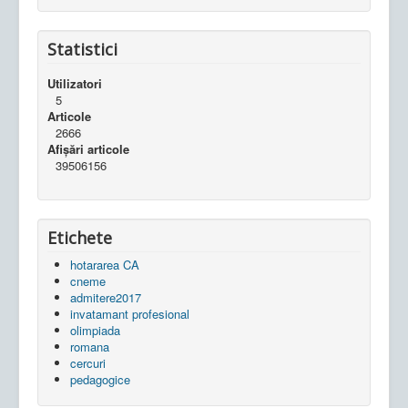
Statistici
Utilizatori
5
Articole
2666
Afișări articole
39506156
Etichete
hotararea CA
cneme
admitere2017
invatamant profesional
olimpiada
romana
cercuri
pedagogice