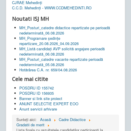
CJRAE Mehedinți
C.C.D. Mehedinţi - WWW.CCDMEHEDINTI.RO
Noutati ISJ MH
MH_Posturi_catedre didactice repartizate pe perioadă
nedeterminată_06.08.2026
MH_Programare ședințe
repartizare_20.08.2026_04.09.2026
MH_Listă candidați AVP solicită angajare perioadă
nedeterminată_06.08.2026
MH_Posturi_catedre vacante repartizate perioadă
nedeterminată_05.08.2026
Hotărârea C.A. nr. 659/04.08.2026
Cele mai citite
POSDRU ID 155742
POSDRU ID 156935
Banner si link site proiect
ANUNT SELECTIE EXPERT EOO
Anunt servicii arhivare
Sunteți aici:
Acasă
Cadre Didactice
Gradatii de merit
Lista finala cu rezultatele candidaților participanți la