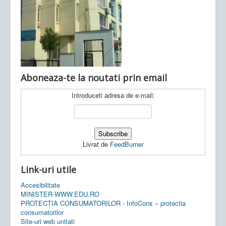
Ultimele articole:
Vi, 04.11.2022 -
Inspectoratul Școlar
Județean Mehedinți
Aboneaza-te la noutati prin email
Introduceti adresa de e-mail:
Livrat de
FeedBurner
Link-uri utile
Accesibilitate
MINISTER-WWW.EDU.RO
PROTECȚIA CONSUMATORILOR - InfoCons – protectia
consumatorilor
Site-uri web unitati