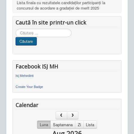
Lista finala cu rezultatele candidaților participanți la
concursul de acordare a gradației de merit 2025
Caută în site printr-un click
Cauta
in
Căutare
site
Facebook ISJ MH
Isj Mehedinti
Create Your Badge
Calendar
Luna
Saptamana
Zi
Lista
Aug 2026