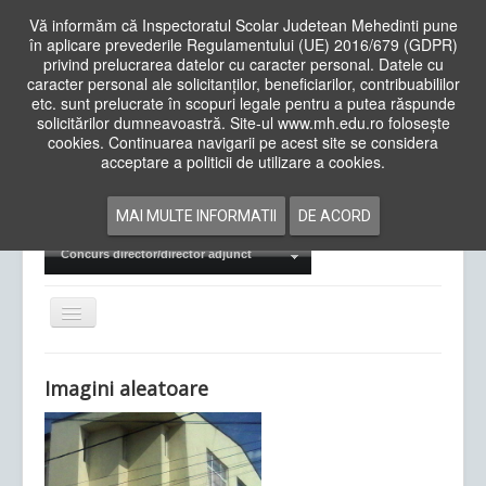
Vă informăm că Inspectoratul Scolar Judetean Mehedinti pune
în aplicare prevederile Regulamentului (UE) 2016/679 (GDPR)
privind prelucrarea datelor cu caracter personal. Datele cu
caracter personal ale solicitanților, beneficiarilor, contribuabililor
Cauta
etc. sunt prelucrate în scopuri legale pentru a putea răspunde
in
solicitărilor dumneavoastră. Site-ul www.mh.edu.ro folosește
site
cookies. Continuarea navigarii pe acest site se considera
Acasa
Cadre Didactice
acceptare a politicii de utilizare a cookies.
Departamente
Proiecte
MAI MULTE INFORMATII
DE ACORD
Examene Naționale
Concurs director/director adjunct
Comută
navigarea
Imagini aleatoare