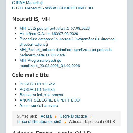
CJRAE Mehedinți
C.C.D. Mehedinţi - WWW.CCDMEHEDINTI.RO
Noutati ISJ MH
MH_Listă posturi actualizată_07.08.2026
Hotărârea C.A. nr. 660/07.08.2026
Procedură detașare în interesul învățământului directori,
directori adjuncți
MH_Posturi_catedre didactice repartizate pe perioadă
nedeterminată_06.08.2026
MH_Programare ședințe
repartizare_20.08.2026_04.09.2026
Cele mai citite
POSDRU ID 155742
POSDRU ID 156935
Banner si link site proiect
ANUNT SELECTIE EXPERT EOO
Anunt servicii arhivare
Sunteți aici:
Acasă
Cadre Didactice
Limba și literatura română
Adresa Etapa locala OLLR