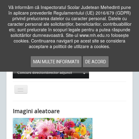
Vă informăm că Inspectoratul Scolar Judetean Mehedinti pune
în aplicare prevederile Regulamentului (UE) 2016/679 (GDPR)
privind prelucrarea datelor cu caracter personal. Datele cu
caracter personal ale solicitanților, beneficiarilor, contribuabililor
Cauta
etc. sunt prelucrate în scopuri legale pentru a putea răspunde
in
solicitărilor dumneavoastră. Site-ul www.mh.edu.ro folosește
site
cookies. Continuarea navigarii pe acest site se considera
Acasa
Cadre Didactice
acceptare a politicii de utilizare a cookies.
Departamente
Proiecte
MAI MULTE INFORMATII
DE ACORD
Examene Naționale
Concurs director/director adjunct
Comută
navigarea
Imagini aleatoare