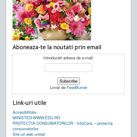
Ultimele articole:
Vi, 04.11.2022 -
Inspectoratul Școlar
Județean Mehedinți
Aboneaza-te la noutati prin email
Introduceti adresa de e-mail:
Livrat de
FeedBurner
Link-uri utile
Accesibilitate
MINISTER-WWW.EDU.RO
PROTECȚIA CONSUMATORILOR - InfoCons – protectia
consumatorilor
Site-uri web unitati