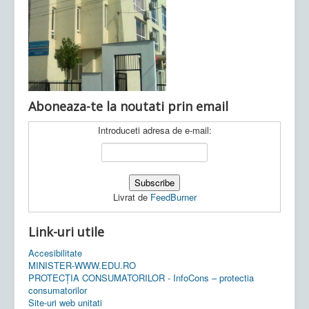
Ultimele articole:
Vi, 04.11.2022 -
Inspectoratul Școlar
Județean Mehedinți
Aboneaza-te la noutati prin email
Introduceti adresa de e-mail:
Livrat de
FeedBurner
Link-uri utile
Accesibilitate
MINISTER-WWW.EDU.RO
PROTECȚIA CONSUMATORILOR - InfoCons – protectia
consumatorilor
Site-uri web unitati