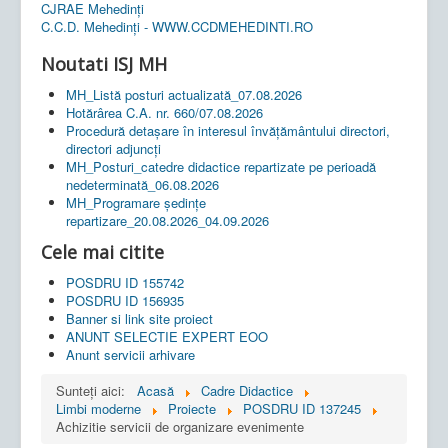
CJRAE Mehedinți
C.C.D. Mehedinţi - WWW.CCDMEHEDINTI.RO
Noutati ISJ MH
MH_Listă posturi actualizată_07.08.2026
Hotărârea C.A. nr. 660/07.08.2026
Procedură detașare în interesul învățământului directori,
directori adjuncți
MH_Posturi_catedre didactice repartizate pe perioadă
nedeterminată_06.08.2026
MH_Programare ședințe
repartizare_20.08.2026_04.09.2026
Cele mai citite
POSDRU ID 155742
POSDRU ID 156935
Banner si link site proiect
ANUNT SELECTIE EXPERT EOO
Anunt servicii arhivare
Sunteți aici:
Acasă
Cadre Didactice
Limbi moderne
Proiecte
POSDRU ID 137245
Achizitie servicii de organizare evenimente