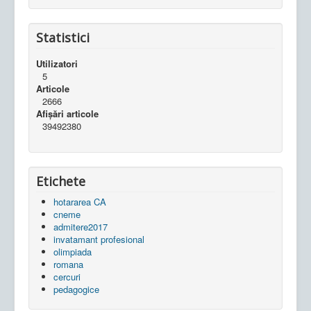
Statistici
Utilizatori
5
Articole
2666
Afișări articole
39492380
Etichete
hotararea CA
cneme
admitere2017
invatamant profesional
olimpiada
romana
cercuri
pedagogice