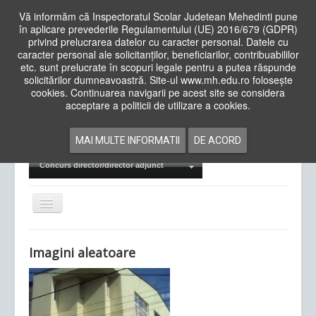
Vă informăm că Inspectoratul Scolar Judetean Mehedinti pune
în aplicare prevederile Regulamentului (UE) 2016/679 (GDPR)
privind prelucrarea datelor cu caracter personal. Datele cu
caracter personal ale solicitanților, beneficiarilor, contribuabililor
Cauta
etc. sunt prelucrate în scopuri legale pentru a putea răspunde
in
solicitărilor dumneavoastră. Site-ul www.mh.edu.ro folosește
site
cookies. Continuarea navigarii pe acest site se considera
Acasa
Cadre Didactice
acceptare a politicii de utilizare a cookies.
Departamente
Proiecte
MAI MULTE INFORMATII
DE ACORD
Examene Naționale
Concurs director/director adjunct
Comută
navigarea
Imagini aleatoare