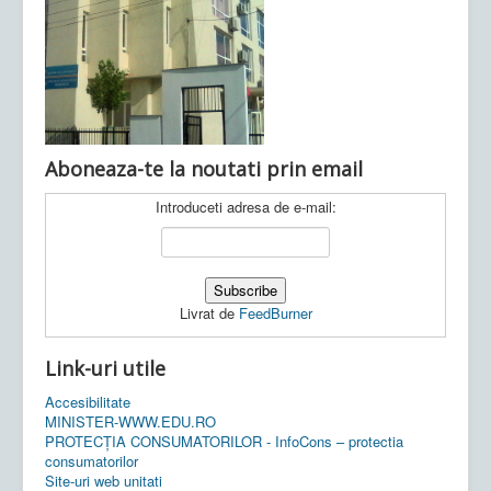
Ultimele articole:
Vi, 04.11.2022 -
Inspectoratul Școlar
Județean Mehedinți
Aboneaza-te la noutati prin email
Introduceti adresa de e-mail:
Livrat de
FeedBurner
Link-uri utile
Accesibilitate
MINISTER-WWW.EDU.RO
PROTECȚIA CONSUMATORILOR - InfoCons – protectia
consumatorilor
Site-uri web unitati