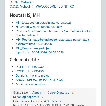
CJRAE Mehedinți
C.C.D. Mehedinţi - WWW.CCDMEHEDINTI.RO
Noutati ISJ MH
MH_Listă posturi actualizată_07.08.2026
Hotărârea C.A. nr. 660/07.08.2026
Procedură detașare în interesul învățământului directori,
directori adjuncți
MH_Posturi_catedre didactice repartizate pe perioadă
nedeterminată_06.08.2026
MH_Programare ședințe
repartizare_20.08.2026_04.09.2026
Cele mai citite
POSDRU ID 155742
POSDRU ID 156935
Banner si link site proiect
ANUNT SELECTIE EXPERT EOO
Anunt servicii arhivare
Sunteți aici:
Acasă
Cadre Didactice
Minorități naționale
Olimpiade si Concursuri Scolare
REZULTATE FINALE ONM-JUDETEANA Gimanziu