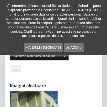
Vă informăm că Inspectoratul Scolar Judetean Mehedinti pune
în aplicare prevederile Regulamentului (UE) 2016/679 (GDPR)
privind prelucrarea datelor cu caracter personal. Datele cu
caracter personal ale solicitanților, beneficiarilor, contribuabililor
Cauta
etc. sunt prelucrate în scopuri legale pentru a putea răspunde
in
solicitărilor dumneavoastră. Site-ul www.mh.edu.ro folosește
site
cookies. Continuarea navigarii pe acest site se considera
Acasa
Cadre Didactice
acceptare a politicii de utilizare a cookies.
Departamente
Proiecte
MAI MULTE INFORMATII
DE ACORD
Examene Naționale
Concurs director/director adjunct
Comută
navigarea
Imagini aleatoare