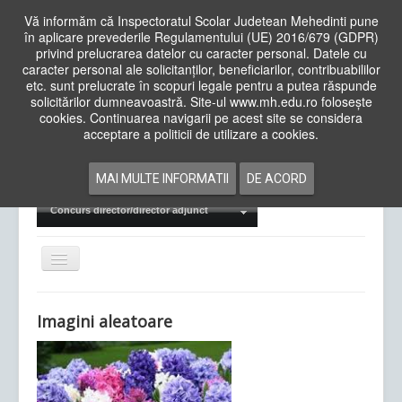
Vă informăm că Inspectoratul Scolar Judetean Mehedinti pune
în aplicare prevederile Regulamentului (UE) 2016/679 (GDPR)
privind prelucrarea datelor cu caracter personal. Datele cu
caracter personal ale solicitanților, beneficiarilor, contribuabililor
Cauta
etc. sunt prelucrate în scopuri legale pentru a putea răspunde
in
solicitărilor dumneavoastră. Site-ul www.mh.edu.ro folosește
site
cookies. Continuarea navigarii pe acest site se considera
Acasa
Cadre Didactice
acceptare a politicii de utilizare a cookies.
Departamente
Proiecte
MAI MULTE INFORMATII
DE ACORD
Examene Naționale
Concurs director/director adjunct
Comută
navigarea
Imagini aleatoare