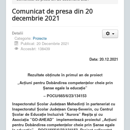
Comunicat de presa din 20
decembrie 2021
Detalii
Categorie:
Proiecte
Publicat: 20 Decembrie 2021
Accesări: 138439
Data: 20.12.2021
Rezultate obținute în primul an de proiect
„Acțiuni pentru Dobândirea competențelor cheie prin
Șanse egale la educație”
– POCU/665/6/23/134153
Inspectoratul Școlar Județean Mehedinți în parteneriat cu
Inspectoratul Școlar Județean Caraș-Severin, cu Centrul
Școlar de Educație Incluzivă ”Aurora” Reșița și cu
Asociația ”GO-AHEAD” implementează proiectul „Acțiuni
pentru Dobândirea competențelor cheie prin Șanse egale
la educație” – POCU/665/6/23/134153, Proiect cofinanțat