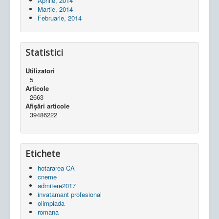
Aprilie, 2014
Martie, 2014
Februarie, 2014
Statistici
Utilizatori
5
Articole
2663
Afișări articole
39486222
Etichete
hotararea CA
cneme
admitere2017
invatamant profesional
olimpiada
romana