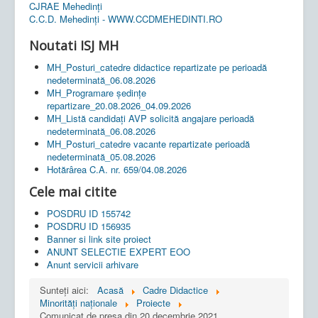
CJRAE Mehedinți
C.C.D. Mehedinţi - WWW.CCDMEHEDINTI.RO
Noutati ISJ MH
MH_Posturi_catedre didactice repartizate pe perioadă
nedeterminată_06.08.2026
MH_Programare ședințe
repartizare_20.08.2026_04.09.2026
MH_Listă candidați AVP solicită angajare perioadă
nedeterminată_06.08.2026
MH_Posturi_catedre vacante repartizate perioadă
nedeterminată_05.08.2026
Hotărârea C.A. nr. 659/04.08.2026
Cele mai citite
POSDRU ID 155742
POSDRU ID 156935
Banner si link site proiect
ANUNT SELECTIE EXPERT EOO
Anunt servicii arhivare
Sunteți aici:
Acasă
Cadre Didactice
Minorități naționale
Proiecte
Comunicat de presa din 20 decembrie 2021