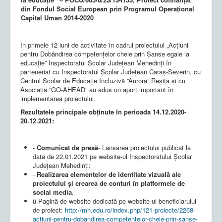
din Fondul Social European prin Programul Operațional
Capital Uman 2014-2020
În primele 12 luni de activitate în cadrul proiectului „Acțiuni
pentru Dobândirea competențelor cheie prin Șanse egale la
educație” Inspectoratul Școlar Județean Mehedinți în
parteneriat cu Inspectoratul Școlar Județean Caraș-Severin, cu
Centrul Școlar de Educație Incluzivă ”Aurora” Reșița și cu
Asociația ”GO-AHEAD” au adus un aport important în
implementarea proiectului.
Rezultatele principale obținute în perioada 14.12.2020-
20.12.2021:
-
Comunicat de presă
- Lansarea proiectului publicat la
data de 22.01.2021 pe website-ul Inspectoratului Școlar
Județean Mehedinți:
-
Realizarea elementelor de identitate vizuală ale
proiectului și crearea de conturi în platformele de
social media
.
ü Pagină de website dedicată pe website-ul beneficiarului
de proiect:
http://mh.edu.ro/index.php/121-proiecte/2268-
actiuni-pentru-dobandirea-competentelor-cheie-prin-sanse-