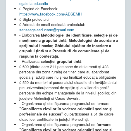
egale-la-educatie
ü Pagină de Facebook:
https://www.facebook.com/ADSEMH
ü Sigla proiectului
ü Adresă de email dedicată proiectului:
sanseegaleeducatie@gmail.com
- Elaborarea
Metodologiei de identificare, selecție și de
menținere a grupului țintă, Metodologiei de acordare a
sprijinului finaciar, Ghidului ajutător de înscriere a
grupului țintă
și a
Procedurii de comunicare și de
răspuns la contestații.
- Realizarea
selecției grupului țintă
:
ü 600 (dintre care 211 persoane de etnie romă și 423
persoane din zona rurală) de tineri care au abandonat
școala și adulți care nu și-au finalizat educația obligatorie
ü 520 de membri ai personalului didactic din învățământul
pre-universitar/personal de sprijin și auxiliar din școli/
persoane din echipe manageriale de la nivelul școlilor, din
județele Mehedinți și Caraș Severin.
- Organizarea și desfășurarea programului de formare
”Consilierea elevilor în vederea orientării școlare și
profesionale de succes”
cu participarea a 51 de cadre
didactice, certificate în județul Mehedinți.
- Organizarea și desfășurarea programului de
formare
”Consilierea elevilor în vederea orientării școlare și