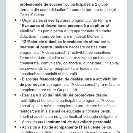
profesionale de succes”
cu participarea a 2 grupe
formate din cadre didactice în curs de formare în județul
Caraș-Severin
- Organizarea și desfășurarea programului de formare
”Evaluarea și dezvoltarea personală a copiilor și
elevilor”
, cu participarea a 2 grupe formate din cadre
didactice, în curs de formare în județul Mehedinți
-
12 Materiale didactice inovatoare de stimulare a
interesului pentru învățare
necesare desfășurării
programului ”A doua șansă” și activității de consiliere.
Teme abordate: gândire critică, rezolvarea problemelor,
creativitate, comunicare, colaborare, curiozitate, inițiativă,
perseverență, curaj, adaptabilitate, leadership,
conștientizare socială și culturală.
- Elaborare
Metodologiei de desfășurare a activităților
de promovare
a programului ”A doua șansă” și a măsurilor
complementare către Grupul țintă
- Realizare a
26 de
întâlniri de promovare
despre
facilitățile și beneficiile participării la programul ”A doua
șansă” și alte măsuri complementare, despre beneficiile
reîntoarcerii în sistemul de educație și formare pentru
tinerii și adulții care nu și-au finalizat educația obligatorie
- Achiziția unui
instrument de dezvoltare personală
- Achiziția a
130 de
echipamente IT și licențe
pentru
unitățile de învățământ în care se desfășoară programul ”A