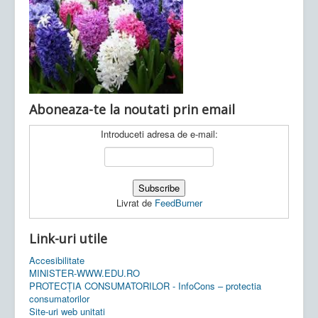
Ultimele articole:
Vi, 04.11.2022 -
Inspectoratul Școlar
Județean Mehedinți
Aboneaza-te la noutati prin email
Introduceti adresa de e-mail:
Livrat de
FeedBurner
Link-uri utile
Accesibilitate
MINISTER-WWW.EDU.RO
PROTECȚIA CONSUMATORILOR - InfoCons – protectia
consumatorilor
Site-uri web unitati