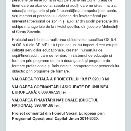
tineri care au abandonat scoala și adulți care nu și-au finalizat
educația obligatorie și prin îmbunatățirea competențelor pentru
520 membri ai personalului didactic din învățământul pre-
universitar/personal de sprijin și auxiliar din școli/ persoane din
echipe manageriale de la nivelul școlilor, din județele Mehedinți
și Caraș Severin.
Proiectul contribuie la realizarea obiectivelor specifice OS 6.4
si OS 6.6 ale AP 6/PL 10.i prin acțiuni cu impact direct asupra
calității serviciilor educaționale, cresterii numărului de
copii/tineri/adulți care se reîntorc în sistemul de educație și
formare prin programe de tip a doua șansă și programe de
formare profesională și îmbunătățirii competențelor personalului
didactic prin programe de formare.
VALOAREA TOTALĂ A PROIECTULUI: 9.517.020,13 lei
VALOAREA COFINANȚĂRII ASIGURATE DE UNIUNEA
EUROPEANĂ: 8.089.467,29 lei
VALOAREA FINANTĂRII NAȚIONALE (BUGETUL
NAȚIONAL): 398.461,88 lei
Proiect cofinanțat din Fondul Social European prin
Programul Operațional Capital Uman 2014-2020.