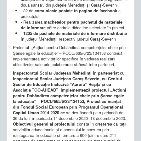
doua șansă”, din județele Mehedinți și Caraș-Severin
- 32 de
comunicate postate în pagina de facebook
a
proiectului
- Realizarea
machetelor pentru pachetul de materiale
de informare
către cadrele didactice selectate în proiect
-
1205 de pachete de materiale de informare distribuite
în județul Mehedinți, respectiv județul Caraș-Severin
Proiectul „Acțiuni pentru Dobândirea competențelor cheie prin
Șanse egale la educație” – POCU/665/6/23/134153 continuă
implementarea activităților specifice în vederea realizării
obiectivelor sale prin colaborarea strânsă între parteneri.
Inspectoratul Școlar Județean Mehedinți în parteneriat cu
Inspectoratul Școlar Județean Caraș-Severin, cu Centrul
Școlar de Educație Incluzivă ”Aurora” Reșița și cu
Asociația ”GO-AHEAD” implementează proiectul „Acțiuni
pentru Dobândirea competențelor cheie prin Șanse egale
la educație” – POCU/665/6/23/134153, Proiect cofinanțat
din Fondul Social European prin Programul Operațional
Capital Uman 2014-2020 ce
se desfășoară pe o perioadă de
36 de luni în perioada 14 decembrie 2020- 13 decembrie 2023.
Obiectivul general al proiectului
constă în creșterea calității
serviciilor educaționale și a accesului la acestea prin
reintegrarea în educație și formare a 600 (dintre care 211
persoane de etnie roma și 423 persoane din zona rurală) de