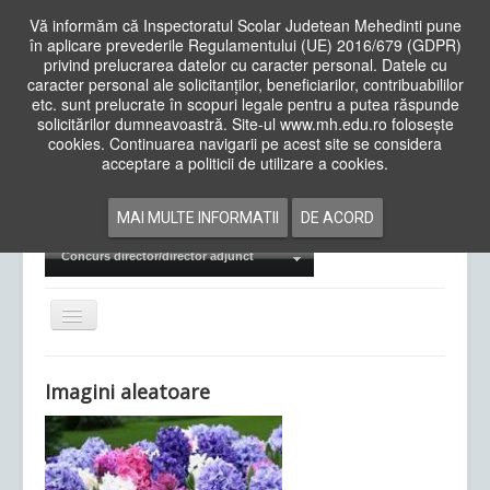
Vă informăm că Inspectoratul Scolar Judetean Mehedinti pune
în aplicare prevederile Regulamentului (UE) 2016/679 (GDPR)
privind prelucrarea datelor cu caracter personal. Datele cu
caracter personal ale solicitanților, beneficiarilor, contribuabililor
Cauta
etc. sunt prelucrate în scopuri legale pentru a putea răspunde
in
solicitărilor dumneavoastră. Site-ul www.mh.edu.ro folosește
site
cookies. Continuarea navigarii pe acest site se considera
Acasa
Cadre Didactice
acceptare a politicii de utilizare a cookies.
Departamente
Proiecte
MAI MULTE INFORMATII
DE ACORD
Examene Naționale
Concurs director/director adjunct
Comută
navigarea
Imagini aleatoare