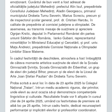
emoționant. Cuvântul de bun venit a fost adresat de
oficialitățile județului Mehedinți: prefectul Alin Isuf, președintele
Consiliului Județean Mehedinți, Aladin Georgescu, primarul
municipiului Drobeta Turnu Severin, Marius Screciu, precum și
de inspectorul școlar general, prof. dr. Cristian Harcău, în
calitate de președinte al comisiei județene a olimpiadei. De
asemenea, au transmis mesaje de susținere și apreciere
Ognjan Krstic, deputat în Parlamentul României din partea
uniunii Sârbilor din România, Ianko Gubani, reprezentantul
minorităților în Ministerul Educației și Cercetării, și prof. univ.
Mața Andreici, președintele Comisiei Naționale a Olimpiadei
Limbilor Slave Materne.
În cadrul festivității de deschidere, atmosfera a fost îmbogățită
de câteva momente artistice susținute de elevii de la Școala
Gimnazială Șvinița, Școala Gimnazială din Eibenthal, un grup
de elevi din județul Bihor, precum și de elevii de la Liceul de
Arte „Ioan Ștefan Paulian” din Drobeta Turnu Severin.
Proba scrisă a avut loc în data de 23 aprilie 2025 la Colegiul
Național „Traian”, într-un mediu academic riguros, dar primitor,
unde elevii au avut ocazia să-și demonstreze competențele
lingvistice și culturale. Rezultatele finale vor fi afișate în cursul
zilei de 24 aprilie 2025, urmând ca festivitatea de premiere să
aibă loc pe 25 aprilie, într-un cadru festiv, dedicat recunoașterii
performanței și implicării elevilor și profesorilor coordonatori.