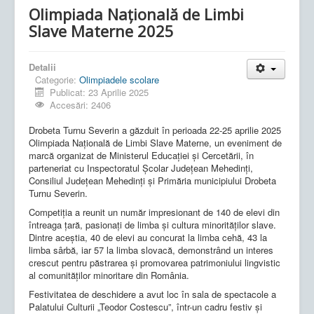
Olimpiada Națională de Limbi
Slave Materne 2025
Detalii
Categorie:
Olimpiadele scolare
Publicat: 23 Aprilie 2025
Accesări: 2406
Drobeta Turnu Severin a găzduit în perioada 22-25 aprilie 2025
Olimpiada Națională de Limbi Slave Materne, un eveniment de
marcă organizat de Ministerul Educației și Cercetării, în
parteneriat cu Inspectoratul Școlar Județean Mehedinți,
Consiliul Județean Mehedinți și Primăria municipiului Drobeta
Turnu Severin.
Competiția a reunit un număr impresionant de 140 de elevi din
întreaga țară, pasionați de limba și cultura minorităților slave.
Dintre aceștia, 40 de elevi au concurat la limba cehă, 43 la
limba sârbă, iar 57 la limba slovacă, demonstrând un interes
crescut pentru păstrarea și promovarea patrimoniului lingvistic
al comunităților minoritare din România.
Festivitatea de deschidere a avut loc în sala de spectacole a
Palatului Culturii „Teodor Costescu”, într-un cadru festiv și