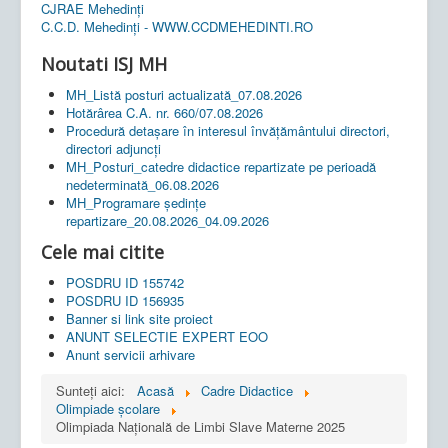
CJRAE Mehedinți
C.C.D. Mehedinţi - WWW.CCDMEHEDINTI.RO
Noutati ISJ MH
MH_Listă posturi actualizată_07.08.2026
Hotărârea C.A. nr. 660/07.08.2026
Procedură detașare în interesul învățământului directori,
directori adjuncți
MH_Posturi_catedre didactice repartizate pe perioadă
nedeterminată_06.08.2026
MH_Programare ședințe
repartizare_20.08.2026_04.09.2026
Cele mai citite
POSDRU ID 155742
POSDRU ID 156935
Banner si link site proiect
ANUNT SELECTIE EXPERT EOO
Anunt servicii arhivare
Sunteți aici:
Acasă
Cadre Didactice
Olimpiade școlare
Olimpiada Națională de Limbi Slave Materne 2025