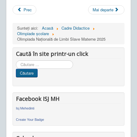
Prec
Mai departe
Sunteți aici:
Acasă
Cadre Didactice
Olimpiade școlare
Olimpiada Națională de Limbi Slave Materne 2025
Caută în site printr-un click
Cauta
in
Căutare
site
Facebook ISJ MH
Isj Mehedinti
Create Your Badge