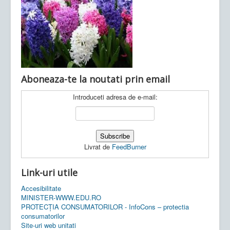
Ultimele articole:
Vi, 04.11.2022 -
Inspectoratul Școlar
Județean Mehedinți
Aboneaza-te la noutati prin email
Introduceti adresa de e-mail:
Livrat de
FeedBurner
Link-uri utile
Accesibilitate
MINISTER-WWW.EDU.RO
PROTECȚIA CONSUMATORILOR - InfoCons – protectia
consumatorilor
Site-uri web unitati