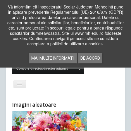
Vă informăm că Inspectoratul Scolar Judetean Mehedinti pune
în aplicare prevederile Regulamentului (UE) 2016/679 (GDPR)
privind prelucrarea datelor cu caracter personal. Datele cu
caracter personal ale solicitanților, beneficiarilor, contribuabililor
Cauta
etc. sunt prelucrate în scopuri legale pentru a putea răspunde
in
solicitărilor dumneavoastră. Site-ul www.mh.edu.ro folosește
site
cookies. Continuarea navigarii pe acest site se considera
Acasa
Cadre Didactice
acceptare a politicii de utilizare a cookies.
Departamente
Proiecte
MAI MULTE INFORMATII
DE ACORD
Examene Naționale
Concurs director/director adjunct
Comută
navigarea
Imagini aleatoare