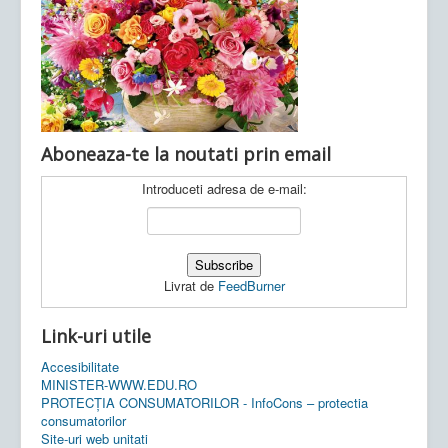
Ultimele articole:
Vi, 04.11.2022 -
Inspectoratul Școlar
Județean Mehedinți
Aboneaza-te la noutati prin email
Introduceti adresa de e-mail:
Livrat de
FeedBurner
Link-uri utile
Accesibilitate
MINISTER-WWW.EDU.RO
PROTECȚIA CONSUMATORILOR - InfoCons – protectia
consumatorilor
Site-uri web unitati