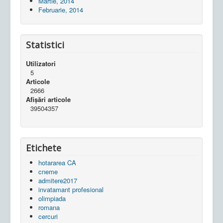
Martie, 2014
Februarie, 2014
Statistici
Utilizatori
5
Articole
2666
Afișări articole
39504357
Etichete
hotararea CA
cneme
admitere2017
invatamant profesional
olimpiada
romana
cercuri