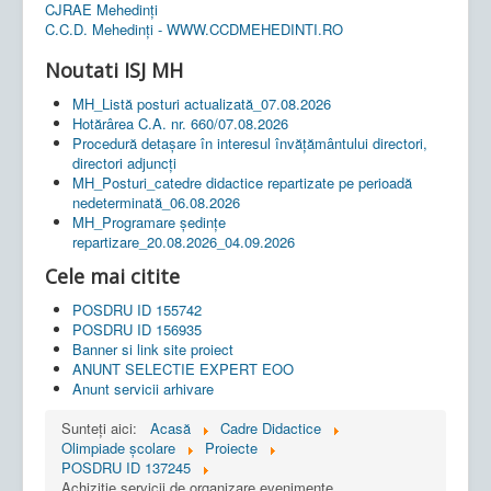
CJRAE Mehedinți
C.C.D. Mehedinţi - WWW.CCDMEHEDINTI.RO
Noutati ISJ MH
MH_Listă posturi actualizată_07.08.2026
Hotărârea C.A. nr. 660/07.08.2026
Procedură detașare în interesul învățământului directori,
directori adjuncți
MH_Posturi_catedre didactice repartizate pe perioadă
nedeterminată_06.08.2026
MH_Programare ședințe
repartizare_20.08.2026_04.09.2026
Cele mai citite
POSDRU ID 155742
POSDRU ID 156935
Banner si link site proiect
ANUNT SELECTIE EXPERT EOO
Anunt servicii arhivare
Sunteți aici:
Acasă
Cadre Didactice
Olimpiade școlare
Proiecte
POSDRU ID 137245
Achizitie servicii de organizare evenimente