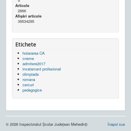
5
Articole
2666
Afișări articole
39534295
Etichete
hotararea CA
cneme
admitere2017
invatamant profesional
olimpiada
romana
cercuri
pedagogice
© 2026 Inspectoratul Școlar Județean Mehedinți
Înapoi sus