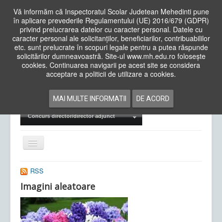
Vă informăm că Inspectoratul Scolar Judetean Mehedinti pune
în aplicare prevederile Regulamentului (UE) 2016/679 (GDPR)
privind prelucrarea datelor cu caracter personal. Datele cu
caracter personal ale solicitanților, beneficiarilor, contribuabililor
Cauta
etc. sunt prelucrate în scopuri legale pentru a putea răspunde
in
solicitărilor dumneavoastră. Site-ul www.mh.edu.ro folosește
site
cookies. Continuarea navigarii pe acest site se considera
Acasa
Cadre Didactice
acceptare a politicii de utilizare a cookies.
Departamente
Proiecte
MAI MULTE INFORMATII
DE ACORD
Examene Naționale
Concurs director/director adjunct
Comută
navigarea
RSS
Imagini aleatoare