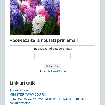
Ultimele articole:
Vi, 04.11.2022 -
Inspectoratul Școlar
Județean Mehedinți
Aboneaza-te la noutati prin email
Introduceti adresa de e-mail:
Livrat de
FeedBurner
Link-uri utile
Accesibilitate
MINISTER-WWW.EDU.RO
PROTECȚIA CONSUMATORILOR - InfoCons – protectia
consumatorilor