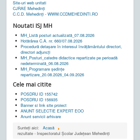
Site-uri web unitati
CJRAE Mehedinți
C.C.D. Mehedinţi - WWW.CCDMEHEDINTI.RO
Noutati ISJ MH
MH_Listă posturi actualizată_07.08.2026
Hotărârea C.A. nr. 660/07.08.2026
Procedură detașare în interesul învățământului directori,
directori adjuncți
MH_Posturi_catedre didactice repartizate pe perioadă
nedeterminată_06.08.2026
MH_Programare ședințe
repartizare_20.08.2026_04.09.2026
Cele mai citite
POSDRU ID 155742
POSDRU ID 156935
Banner si link site proiect
ANUNT SELECTIE EXPERT EOO
Anunt servicii arhivare
Sunteți aici:
Acasă
rezultate - Inspectoratul Școlar Județean Mehedinți