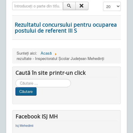
Introduceți o parte din titlu.
Afișare #
Rezultatul concursului pentru ocuparea
postului de referent III S
Sunteți aici:
Acasă
rezultate - Inspectoratul Școlar Județean Mehedinți
Caută în site printr-un click
Cauta
in
Căutare
site
Facebook ISJ MH
Isj Mehedinti