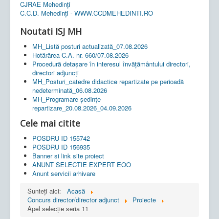
CJRAE Mehedinți
C.C.D. Mehedinţi - WWW.CCDMEHEDINTI.RO
Noutati ISJ MH
MH_Listă posturi actualizată_07.08.2026
Hotărârea C.A. nr. 660/07.08.2026
Procedură detașare în interesul învățământului directori,
directori adjuncți
MH_Posturi_catedre didactice repartizate pe perioadă
nedeterminată_06.08.2026
MH_Programare ședințe
repartizare_20.08.2026_04.09.2026
Cele mai citite
POSDRU ID 155742
POSDRU ID 156935
Banner si link site proiect
ANUNT SELECTIE EXPERT EOO
Anunt servicii arhivare
Sunteți aici:
Acasă
Concurs director/director adjunct
Proiecte
Apel selecție seria 11