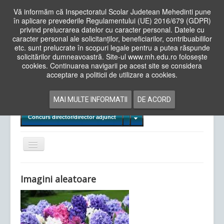
Vă informăm că Inspectoratul Scolar Judetean Mehedinti pune
în aplicare prevederile Regulamentului (UE) 2016/679 (GDPR)
privind prelucrarea datelor cu caracter personal. Datele cu
caracter personal ale solicitanților, beneficiarilor, contribuabililor
Cauta
etc. sunt prelucrate în scopuri legale pentru a putea răspunde
in
solicitărilor dumneavoastră. Site-ul www.mh.edu.ro folosește
site
cookies. Continuarea navigarii pe acest site se considera
Acasa
Cadre Didactice
acceptare a politicii de utilizare a cookies.
Departamente
Proiecte
MAI MULTE INFORMATII
DE ACORD
Examene Naționale
Concurs director/director adjunct
Comută
navigarea
Imagini aleatoare