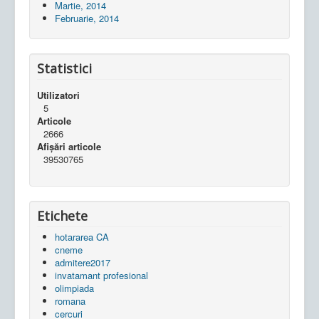
Martie, 2014
Februarie, 2014
Statistici
Utilizatori
5
Articole
2666
Afișări articole
39530765
Etichete
hotararea CA
cneme
admitere2017
invatamant profesional
olimpiada
romana
cercuri