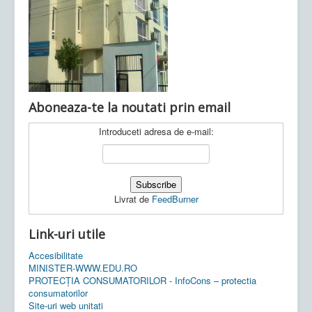
Ultimele articole:
Vi, 04.11.2022 -
Inspectoratul Școlar
Județean Mehedinți
Aboneaza-te la noutati prin email
Introduceti adresa de e-mail:
Livrat de
FeedBurner
Link-uri utile
Accesibilitate
MINISTER-WWW.EDU.RO
PROTECȚIA CONSUMATORILOR - InfoCons – protectia
consumatorilor
Site-uri web unitati