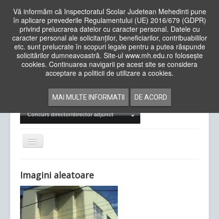
Vă informăm că Inspectoratul Scolar Judetean Mehedinti pune
în aplicare prevederile Regulamentului (UE) 2016/679 (GDPR)
privind prelucrarea datelor cu caracter personal. Datele cu
caracter personal ale solicitanților, beneficiarilor, contribuabililor
Cauta
etc. sunt prelucrate în scopuri legale pentru a putea răspunde
in
solicitărilor dumneavoastră. Site-ul www.mh.edu.ro folosește
site
cookies. Continuarea navigarii pe acest site se considera
Acasa
Cadre Didactice
acceptare a politicii de utilizare a cookies.
Departamente
Proiecte
MAI MULTE INFORMATII
DE ACORD
Examene Naționale
Concurs director/director adjunct
Comută
navigarea
Imagini aleatoare