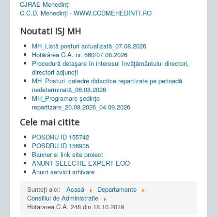
CJRAE Mehedinți
C.C.D. Mehedinţi - WWW.CCDMEHEDINTI.RO
Noutati ISJ MH
MH_Listă posturi actualizată_07.08.2026
Hotărârea C.A. nr. 660/07.08.2026
Procedură detașare în interesul învățământului directori,
directori adjuncți
MH_Posturi_catedre didactice repartizate pe perioadă
nedeterminată_06.08.2026
MH_Programare ședințe
repartizare_20.08.2026_04.09.2026
Cele mai citite
POSDRU ID 155742
POSDRU ID 156935
Banner si link site proiect
ANUNT SELECTIE EXPERT EOO
Anunt servicii arhivare
Sunteți aici:
Acasă
Departamente
Consiliul de Administratie
Hotararea C.A. 248 din 18.10.2019