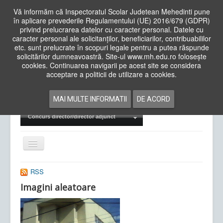
Vă informăm că Inspectoratul Scolar Judetean Mehedinti pune
în aplicare prevederile Regulamentului (UE) 2016/679 (GDPR)
privind prelucrarea datelor cu caracter personal. Datele cu
caracter personal ale solicitanților, beneficiarilor, contribuabililor
Cauta
etc. sunt prelucrate în scopuri legale pentru a putea răspunde
in
solicitărilor dumneavoastră. Site-ul www.mh.edu.ro folosește
site
cookies. Continuarea navigarii pe acest site se considera
Acasa
Cadre Didactice
acceptare a politicii de utilizare a cookies.
Departamente
Proiecte
MAI MULTE INFORMATII
DE ACORD
Examene Naționale
Concurs director/director adjunct
Comută
navigarea
RSS
Imagini aleatoare