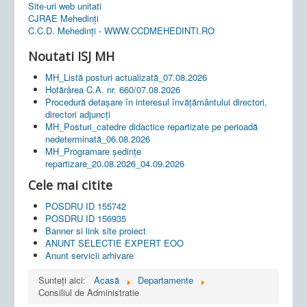
Site-uri web unitati
CJRAE Mehedinți
C.C.D. Mehedinţi - WWW.CCDMEHEDINTI.RO
Noutati ISJ MH
MH_Listă posturi actualizată_07.08.2026
Hotărârea C.A. nr. 660/07.08.2026
Procedură detașare în interesul învățământului directori,
directori adjuncți
MH_Posturi_catedre didactice repartizate pe perioadă
nedeterminată_06.08.2026
MH_Programare ședințe
repartizare_20.08.2026_04.09.2026
Cele mai citite
POSDRU ID 155742
POSDRU ID 156935
Banner si link site proiect
ANUNT SELECTIE EXPERT EOO
Anunt servicii arhivare
Sunteți aici:
Acasă
Departamente
Consiliul de Administratie