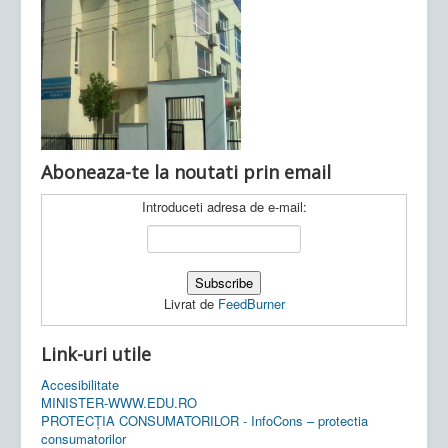
Ultimele articole:
Vi, 04.11.2022 -
Inspectoratul Școlar
Județean Mehedinți
Aboneaza-te la noutati prin email
Introduceti adresa de e-mail:
Livrat de
FeedBurner
Link-uri utile
Accesibilitate
MINISTER-WWW.EDU.RO
PROTECȚIA CONSUMATORILOR - InfoCons – protectia
consumatorilor