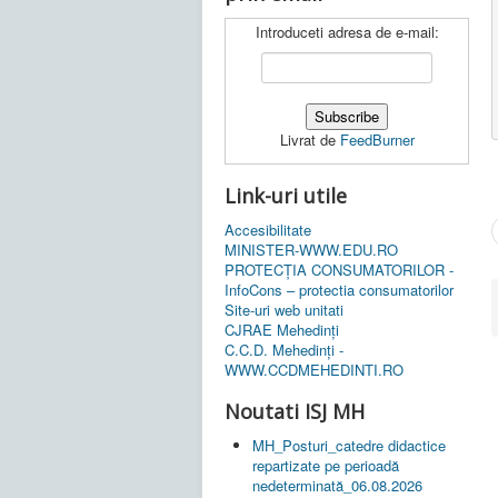
Introduceti adresa de e-mail:
Livrat de
FeedBurner
Link-uri utile
Accesibilitate
MINISTER-WWW.EDU.RO
PROTECȚIA CONSUMATORILOR -
InfoCons – protectia consumatorilor
Site-uri web unitati
CJRAE Mehedinți
C.C.D. Mehedinţi -
WWW.CCDMEHEDINTI.RO
Noutati ISJ MH
MH_Posturi_catedre didactice
repartizate pe perioadă
nedeterminată_06.08.2026