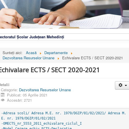
ectoratul Școlar Județean Mehedinți
Sunteți aici:
Acasă
Departamente
Dezvoltarea Resurselor Umane
Echivalare ECTS / SECT 2020-2021
Echivalare ECTS / SECT 2020-2021
etalii
Categorie:
Dezvoltarea Resurselor Umane
Publicat: 05 Aprilie 2021
Accesări: 2721
-Adresa scoli/ Adresa M.E. nr. 1979/DGIP/01/02/2021/ Adresa M.
E. nr. 1979/DGIP/01/02/2021
-OMECTS_nr_5553_2011_echivalare_ciclul_I
-Model_Cerere_echiv_ECTS-Declarație