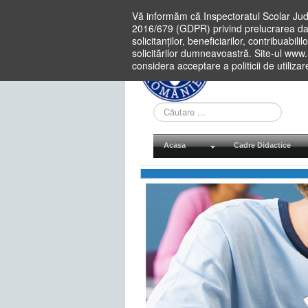
Vă informăm că Inspectoratul Scolar Jud
2016/679 (GDPR) privind prelucrarea dat
solicitanților, beneficiarilor, contribuabi
solicitărilor dumneavoastră. Site-ul www
considera acceptare a politicii de utiliza
Cauta
in
site
Acasa
Cadre Didactice