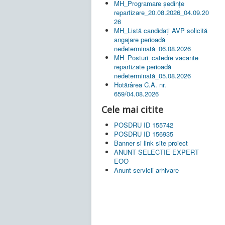
MH_Programare ședințe
repartizare_20.08.2026_04.09.20
26
MH_Listă candidați AVP solicită
angajare perioadă
nedeterminată_06.08.2026
MH_Posturi_catedre vacante
repartizate perioadă
nedeterminată_05.08.2026
Hotărârea C.A. nr.
659/04.08.2026
Cele mai citite
POSDRU ID 155742
POSDRU ID 156935
Banner si link site proiect
ANUNT SELECTIE EXPERT
EOO
Anunt servicii arhivare