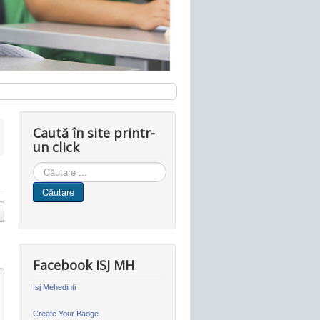
Caută în site printr-
un click
Cauta
in
Căutare
site
Facebook ISJ MH
Isj Mehedinti
Create Your Badge