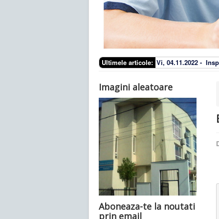
Ultimele articole:
Vi, 04.11.2022 -
Insp
Imagini aleatoare
D
Aboneaza-te la noutati
prin email