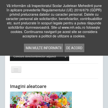
Vă informăm că Inspectoratul Scolar Judetean Mehedinti pune
în aplicare prevederile Regulamentului (UE) 2016/679 (GDPR)
privind prelucrarea datelor cu caracter personal. Datele cu
caracter personal ale solicitanților, beneficiarilor, contribuabililor
Cauta
etc. sunt prelucrate în scopuri legale pentru a putea răspunde
in
solicitărilor dumneavoastră. Site-ul www.mh.edu.ro folosește
site
cookies. Continuarea navigarii pe acest site se considera
Acasa
Cadre Didactice
acceptare a politicii de utilizare a cookies.
Departamente
Proiecte
MAI MULTE INFORMATII
DE ACORD
Examene Naționale
Concurs director/director adjunct
Comută
navigarea
Imagini aleatoare