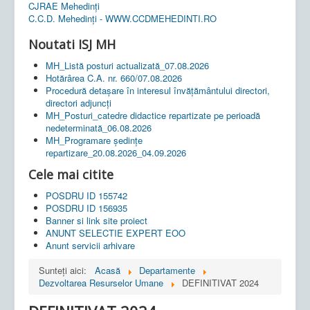
CJRAE Mehedinți
C.C.D. Mehedinţi - WWW.CCDMEHEDINTI.RO
Noutati ISJ MH
MH_Listă posturi actualizată_07.08.2026
Hotărârea C.A. nr. 660/07.08.2026
Procedură detașare în interesul învățământului directori,
directori adjuncți
MH_Posturi_catedre didactice repartizate pe perioadă
nedeterminată_06.08.2026
MH_Programare ședințe
repartizare_20.08.2026_04.09.2026
Cele mai citite
POSDRU ID 155742
POSDRU ID 156935
Banner si link site proiect
ANUNT SELECTIE EXPERT EOO
Anunt servicii arhivare
Sunteți aici:
Acasă
Departamente
Dezvoltarea Resurselor Umane
DEFINITIVAT 2024