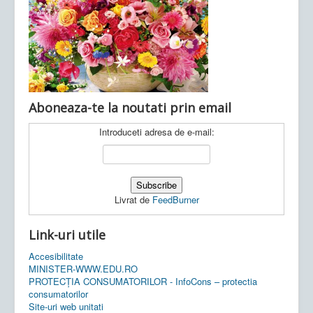
Ultimele articole:
Vi, 04.11.2022 -
Inspectoratul Școlar
Județean Mehedinți
Aboneaza-te la noutati prin email
Introduceti adresa de e-mail:
Livrat de
FeedBurner
Link-uri utile
Accesibilitate
MINISTER-WWW.EDU.RO
PROTECȚIA CONSUMATORILOR - InfoCons – protectia
consumatorilor
Site-uri web unitati