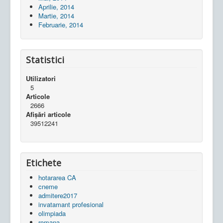
Aprilie, 2014
Martie, 2014
Februarie, 2014
Statistici
Utilizatori
5
Articole
2666
Afișări articole
39512241
Etichete
hotararea CA
cneme
admitere2017
invatamant profesional
olimpiada
romana