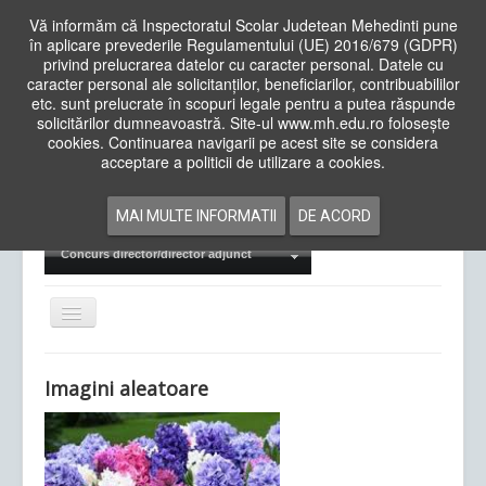
Vă informăm că Inspectoratul Scolar Judetean Mehedinti pune
în aplicare prevederile Regulamentului (UE) 2016/679 (GDPR)
privind prelucrarea datelor cu caracter personal. Datele cu
caracter personal ale solicitanților, beneficiarilor, contribuabililor
Cauta
etc. sunt prelucrate în scopuri legale pentru a putea răspunde
in
solicitărilor dumneavoastră. Site-ul www.mh.edu.ro folosește
site
cookies. Continuarea navigarii pe acest site se considera
Acasa
Cadre Didactice
acceptare a politicii de utilizare a cookies.
Departamente
Proiecte
MAI MULTE INFORMATII
DE ACORD
Examene Naționale
Concurs director/director adjunct
Comută
navigarea
Imagini aleatoare