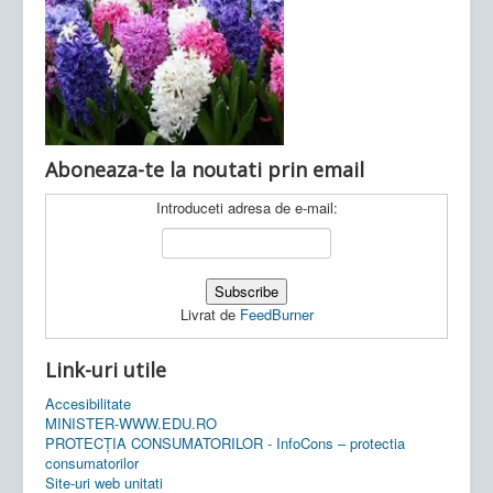
Ultimele articole:
Vi, 04.11.2022 -
Inspectoratul Școlar
Județean Mehedinți
Aboneaza-te la noutati prin email
Introduceti adresa de e-mail:
Livrat de
FeedBurner
Link-uri utile
Accesibilitate
MINISTER-WWW.EDU.RO
PROTECȚIA CONSUMATORILOR - InfoCons – protectia
consumatorilor
Site-uri web unitati