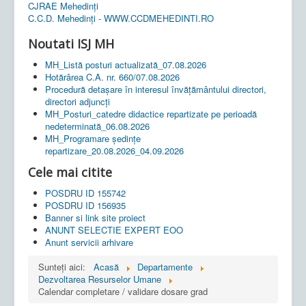
CJRAE Mehedinți
C.C.D. Mehedinţi - WWW.CCDMEHEDINTI.RO
Noutati ISJ MH
MH_Listă posturi actualizată_07.08.2026
Hotărârea C.A. nr. 660/07.08.2026
Procedură detașare în interesul învățământului directori,
directori adjuncți
MH_Posturi_catedre didactice repartizate pe perioadă
nedeterminată_06.08.2026
MH_Programare ședințe
repartizare_20.08.2026_04.09.2026
Cele mai citite
POSDRU ID 155742
POSDRU ID 156935
Banner si link site proiect
ANUNT SELECTIE EXPERT EOO
Anunt servicii arhivare
Sunteți aici:
Acasă
Departamente
Dezvoltarea Resurselor Umane
Calendar completare / validare dosare grad