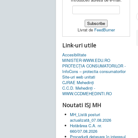
Livrat de
FeedBurner
Link-uri utile
Accesibilitate
MINISTER-WWW.EDU.RO
PROTECȚIA CONSUMATORILOR -
InfoCons – protectia consumatorilor
Site-uri web unitati
CJRAE Mehedinți
C.C.D. Mehedinţi -
WWW.CCDMEHEDINTI.RO
Noutati ISJ MH
MH_Listă posturi
actualizată_07.08.2026
Hotărârea C.A. nr.
660/07.08.2026
Procedură detașare în interesul