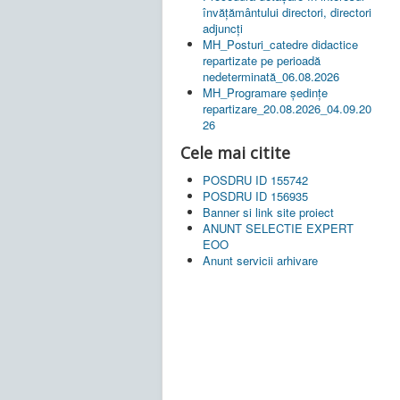
învățământului directori, directori
adjuncți
MH_Posturi_catedre didactice
repartizate pe perioadă
nedeterminată_06.08.2026
MH_Programare ședințe
repartizare_20.08.2026_04.09.20
26
Cele mai citite
POSDRU ID 155742
POSDRU ID 156935
Banner si link site proiect
ANUNT SELECTIE EXPERT
EOO
Anunt servicii arhivare