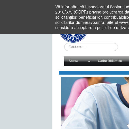
Vă informăm că Inspectoratul Scolar Jud
2016/679 (GDPR) privind prelucrarea dat
solicitanților, beneficiarilor, contribuabi
solicitărilor dumneavoastră. Site-ul www
considera acceptare a politicii de utiliza
Cauta
in
site
Acasa
Cadre Didactice