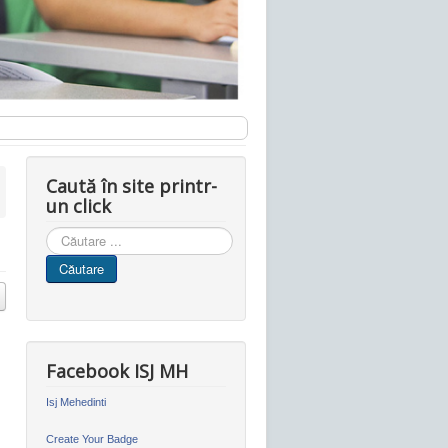
Caută în site printr-
un click
Cauta
in
Căutare
site
Facebook ISJ MH
Isj Mehedinti
Create Your Badge